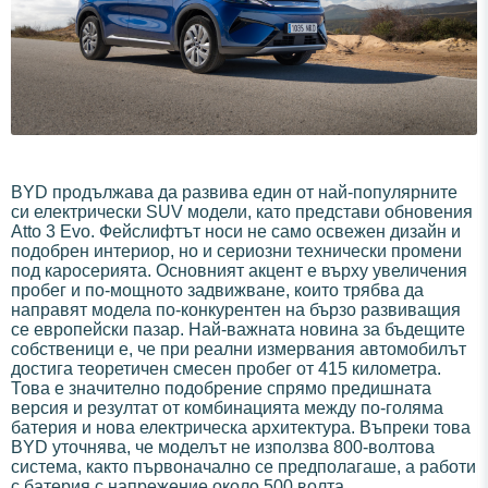
BYD продължава да развива един от най-популярните
си електрически SUV модели, като представи обновения
Atto 3 Evo. Фейслифтът носи не само освежен дизайн и
подобрен интериор, но и сериозни технически промени
под каросерията. Основният акцент е върху увеличения
пробег и по-мощното задвижване, които трябва да
направят модела по-конкурентен на бързо развиващия
се европейски пазар. Най-важната новина за бъдещите
собственици е, че при реални измервания автомобилът
достига теоретичен смесен пробег от 415 километра.
Това е значително подобрение спрямо предишната
версия и резултат от комбинацията между по-голяма
батерия и нова електрическа архитектура. Въпреки това
BYD уточнява, че моделът не използва 800-волтова
система, както първоначално се предполагаше, а работи
с батерия с напрежение около 500 волта.