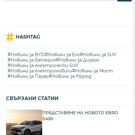
#
HASHTAG
#
#
#
Новини за BYD
Новини за Evo
Новини за SUV
#
#
Новини за Батерия
Новини за Дизайн
#
Новини за електрически SUV
#
#
Новини за електромобили
Новини за Мост
#
#
Новини за Пазар
Новини за Разход
СВЪРЗАНИ СТАТИИ
ПРЕДСТАВЯНЕ НА НОВОТО EBRO
S400