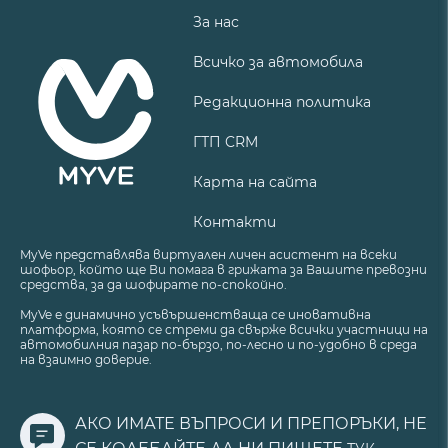
За нас
Всичко за автомобила
Редакционна политика
ГТП CRM
Карта на сайта
Контакти
MyVe представлява виртуален личен асистент на всеки
шофьор, който ще Ви помага в грижата за Вашите превозни
средства, за да шофирате по-спокойно.
MyVe е динамично усъвършенстваща се иновативна
платформа, която се стреми да свърже всички участници на
автомобилния пазар по-бързо, по-лесно и по-удобно в среда
на взаимно доверие.
АКО ИМАТЕ ВЪПРОСИ И ПРЕПОРЪКИ, НЕ