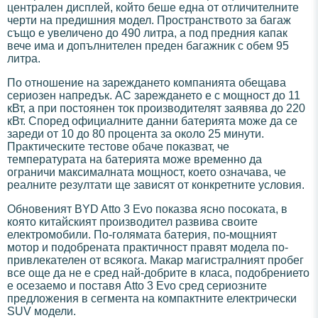
централен дисплей, който беше една от отличителните
черти на предишния модел. Пространството за багаж
също е увеличено до 490 литра, а под предния капак
вече има и допълнителен преден багажник с обем 95
литра.
По отношение на зареждането компанията обещава
сериозен напредък. AC зареждането е с мощност до 11
кВт, а при постоянен ток производителят заявява до 220
кВт. Според официалните данни батерията може да се
зареди от 10 до 80 процента за около 25 минути.
Практическите тестове обаче показват, че
температурата на батерията може временно да
ограничи максималната мощност, което означава, че
реалните резултати ще зависят от конкретните условия.
Обновеният BYD Atto 3 Evo показва ясно посоката, в
която китайският производител развива своите
електромобили. По-голямата батерия, по-мощният
мотор и подобрената практичност правят модела по-
привлекателен от всякога. Макар магистралният пробег
все още да не е сред най-добрите в класа, подобрението
е осезаемо и поставя Atto 3 Evo сред сериозните
предложения в сегмента на компактните електрически
SUV модели.