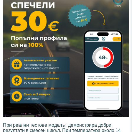
При реални тестове моделът демонстрира добри
резултати в смесен цикъл. При температура около 14