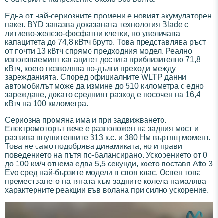
Една от най-сериозните промени е новият акумулаторен
пакет. BYD запазва доказаната технология Blade с
литиево-железо-фосфатни клетки, но увеличава
капацитета до 74,8 кВтч бруто. Това представлява ръст
от почти 13 кВтч спрямо предходния модел. Реално
използваемият капацитет достига приблизително 71,8
кВтч, което позволява по-дълги преходи между
зарежданията. Според официалните WLTP данни
автомобилът може да измине до 510 километра с едно
зареждане, докато средният разход е посочен на 16,4
кВтч на 100 километра.
Сериозна промяна има и при задвижването.
Електромоторът вече е разположен на задния мост и
развива внушителните 313 к.с. и 380 Нм въртящ момент.
Това не само подобрява динамиката, но и прави
поведението на пътя по-балансирано. Ускорението от 0
до 100 км/ч отнема едва 5,5 секунди, което поставя Atto 3
Evo сред най-бързите модели в своя клас. Освен това
преместването на тягата към задните колела намалява
характерните реакции във волана при силно ускорение.