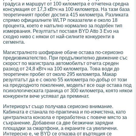
градуса и маршрут от 100 километра е отчетена средна
консумация от 17,3 кВтч на 100 километра. На тази база
теоретичният пробег достига 415 километра. Разликата
спрямо официалните WLTP показатели е около 18
процента, което е напълно нормално за подобен тип
измервания. Резултатът поставя BYD Atto 3 Evo на
сходно ниво с някои от най-силните конкуренти в
сегмента.
Магистралното шофиране обаче остава по-сериозно
предизвикателство. При продължително движение със
скорост по магистрала автомобилът отчита среден
разход от 24,8 кВтч на 100 километра. Това води до
теоретичен пробег от около 295 километра. Макар
резултатът да е с около 55 километра по-добър от този
на предходното поколение, моделът все още остава под
психологическата граница от 300 километра, която някои
конкуренти вече успяват да преминат.
Интериорът също получава сериозно внимание.
Кабината е станала по-практична и по-изчистена, като
централната конзола е преработена с повече място за
съхранение. Добавени са две безжични зарядни
площадки за смартфони, а екраните са увеличени.
Интересно е, че BYD се отказва от въртящия се