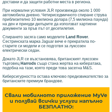
доставки и да защити работни места в региона.
При нормални условия JLR произвежда около 1 000
автомобила дневно. Четириседмичното спиране струва
приблизително 10 милиона долара (7,5 милиона паунда)
на ден и принуди дилърите да използват хартиени
документи за пръв път от десетилетия.
Спирането засяга само моделите
Land Rover
.
Сестринската марка Jaguar вече е прекратила по-
старите си модели и се подготвя за луксозен
електрически седан.
Докато JLR се възстановява, британският луксозен
търговец
Harrods
също стана жертва на кибератака,
подобна на тази, която преди това засегна M&S.
Киберсигурността остава ключово предизвикателство за
британските премиум брандове.
Свали мобилното приложение MyVe
и ползвай всички услуги напълно
БЕЗПЛАТНО: