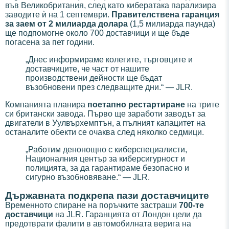
във Великобритания, след като кибератака парализира
заводите ѝ на 1 септември.
Правителствена гаранция
за заем от 2 милиарда долара
(1,5 милиарда паунда)
ще подпомогне около 700 доставчици и ще бъде
погасена за пет години.
„Днес информираме колегите, търговците и
доставчиците, че част от нашите
производствени дейности ще бъдат
възобновени през следващите дни.“ — JLR.
Компанията планира
поетапно рестартиране
на трите
си британски завода. Първо ще заработи заводът за
двигатели в Уулвърхемптън, а пълният капацитет на
останалите обекти се очаква след няколко седмици.
„Работим денонощно с киберспециалисти,
Националния център за киберсигурност и
полицията, за да гарантираме безопасно и
сигурно възобновяване.“ — JLR.
Държавната подкрепа пази доставчиците
Временното спиране на поръчките застраши
700-те
доставчици
на JLR. Гаранцията от Лондон цели да
предотврати фалити в автомобилната верига на