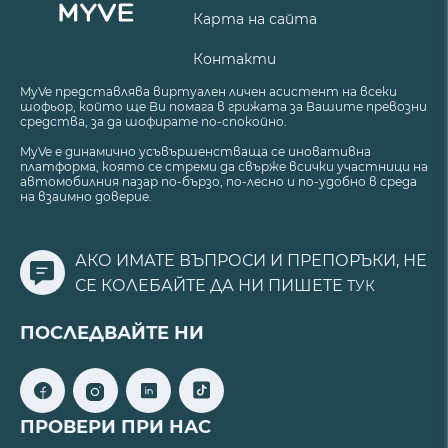
Карта на сайта
Контакти
MyVe представлява виртуален личен асистент на всеки
шофьор, който ще Ви помага в грижата за Вашите превозни
средства, за да шофирате по-спокойно.
MyVe е динамично усъвършенстваща се иновативна
платформа, която се стреми да свърже всички участници на
автомобилния пазар по-бързо, по-лесно и по-удобно в среда
на взаимно доверие.
АКО ИМАТЕ ВЪПРОСИ И ПРЕПОРЪКИ, НЕ
СЕ КОЛЕБАЙТЕ ДА НИ ПИШЕТЕ
ТУК
ПОСЛЕДВАЙТЕ НИ
ПРОВЕРИ ПРИ НАС