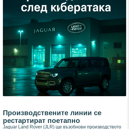
Производствените линии се
рестартират поетапно
Jaguar Land Rover (JLR) ще възобнови производството