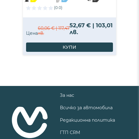
B
(0.0)
52,67 € | 103,01
60,06 € | 117,47
лв.
Цена
лв.
КУПИ
За нас
Всичко за автомобила
Редакционна политика
ГТП CRM