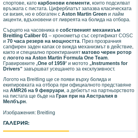
спортове, като
карбонови елементи
, които подсилват
връзката с пистата. Циферблатът запазва класическата
си визия, но е обогатен с
Aston Martin Green
и лайм
акценти, вдъхновени от ливреята на болида на отбора.
Сърцето на часовника е
собственият механизъм
Breitling Caliber 01
– хронометър със сертификат COSC
и
70 часа резерв на мощността
. През прозрачния
сапфирен заден капак се вижда механизмът в действие,
както и специално проектираният
матово черен ротор
с логото на Aston Martin Formula One Team
.
Гравировките „
One of 1959
“ и мотото
„Instruments for
Drivers“
завършват усещането за ексклузивност.
Логото на Breitling ще се появи върху болида и
екипировката на отбора при официалното представяне
на
AMR26 на 9 февруари
, а дебютът на партньорството
на пистата ще бъде на
Гран при на Австралия в
Мелбърн
.
Изображения: Breitling
ГАЛЕРИЯ: