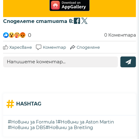
Споделете статията в:
0
0
Коментара
Харесване
Коментар
Споделяне
#
HASHTAG
#
#
Новини за Formula 1
Новини за Aston Martin
#
#
Новини за DB5
Новини за Breitling