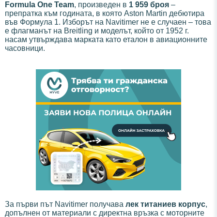
Formula One Team
, произведен в
1 959 броя
–
препратка към годината, в която Aston Martin дебютира
във Формула 1. Изборът на Navitimer не е случаен – това
е флагманът на Breitling и моделът, който от 1952 г.
насам утвърждава марката като еталон в авиационните
часовници.
За първи път Navitimer получава
лек титаниев корпус
,
допълнен от материали с директна връзка с моторните