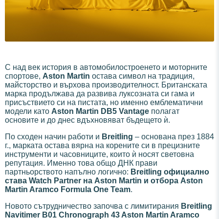
С над век история в автомобилостроенето и моторните
спортове,
Aston Martin
остава символ на традиция,
майсторство и върхова производителност. Британската
марка продължава да развива луксозната си гама и
присъствието си на пистата, но именно емблематични
модели като
Aston Martin DB5 Vantage
полагат
основите и до днес вдъхновяват бъдещето ѝ.
По сходен начин работи и
Breitling
– основана през 1884
г., марката остава вярна на корените си в прецизните
инструменти и часовниците, които ѝ носят световна
репутация. Именно това общо ДНК прави
партньорството напълно логично:
Breitling официално
става Watch Partner на Aston Martin и отбора Aston
Martin Aramco Formula One Team
.
Новото сътрудничество започва с лимитирания
Breitling
Navitimer B01 Chronograph 43 Aston Martin Aramco