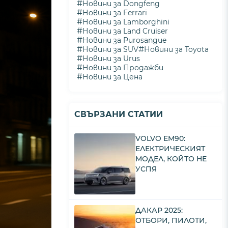
#
Новини за Dongfeng
#
Новини за Ferrari
#
Новини за Lamborghini
#
Новини за Land Cruiser
#
Новини за Purosangue
#
#
Новини за SUV
Новини за Toyota
#
Новини за Urus
#
Новини за Продажби
#
Новини за Цена
СВЪРЗАНИ СТАТИИ
VOLVO EM90:
ЕЛЕКТРИЧЕСКИЯТ
МОДЕЛ, КОЙТО НЕ
УСПЯ
ДАКАР 2025:
ОТБОРИ, ПИЛОТИ,