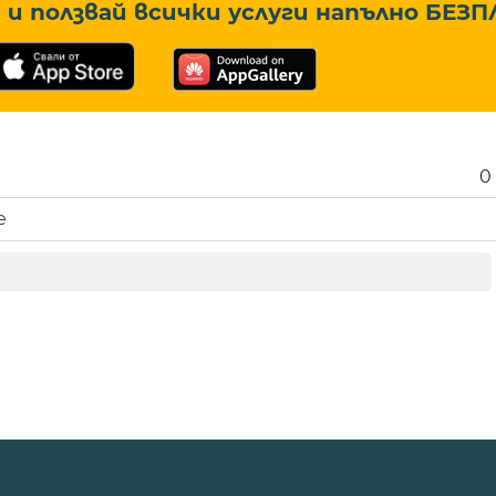
и ползвай всички услуги напълно
БЕЗП
0
е