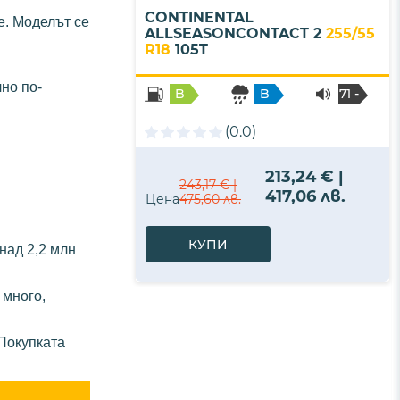
CONTINENTAL
е. Моделът се
ALLSEASONCONTACT 2
255/55
R18
105T
лно по-
B
B
71 -
B
(0.0)
213,24 € |
243,17 € |
417,06 лв.
Цена
475,60 лв.
КУПИ
над 2,2 млн
 много,
Покупката