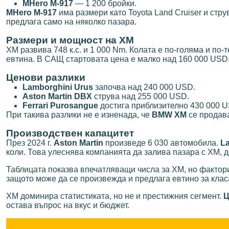
MHero M-917
— 1 200 бройки.
MHero M-917
има размери като Toyota Land Cruiser и стру
предлага само на няколко пазара.
Размери и мощност на XM
XM развива 748 к.с. и 1 000 Nm. Колата е по-голяма и по-
евтина. В САЩ стартовата цена е малко над 160 000 USD
Ценови разлики
Lamborghini Urus
започва над 240 000 USD.
Aston Martin DBX
струва над 255 000 USD.
Ferrari Purosangue
достига приблизително 430 000 
При такива разлики не е изненада, че
BMW XM
се продава
Производствен капацитет
През 2024 г.
Aston Martin
произведе 6 030 автомобила.
L
коли. Това улеснява компанията да залива пазара с XM, д
Таблицата показва впечатляващи числа за XM, но фактори
защото може да се произвежда и предлага евтино за клас
XM доминира статистиката, но не и престижния сегмент.
Ц
остава въпрос на вкус и бюджет.