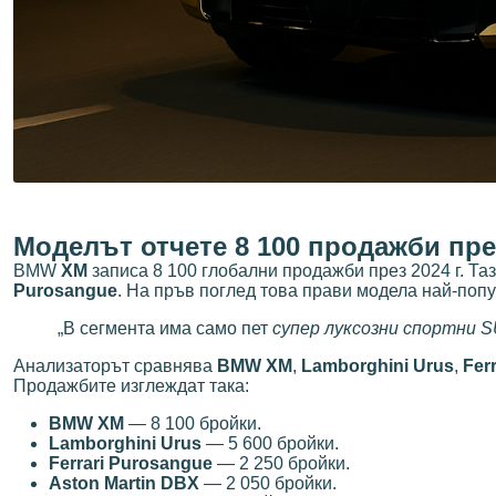
Моделът отчете 8 100 продажби през
BMW
XM
записа 8 100 глобални продажби през 2024 г. Т
Purosangue
. На пръв поглед това прави модела най-поп
„В сегмента има само пет
супер луксозни спортни 
Анализаторът сравнява
BMW XM
,
Lamborghini Urus
,
Fer
Продажбите изглеждат така:
BMW XM
— 8 100 бройки.
Lamborghini Urus
— 5 600 бройки.
Ferrari Purosangue
— 2 250 бройки.
Aston Martin DBX
— 2 050 бройки.