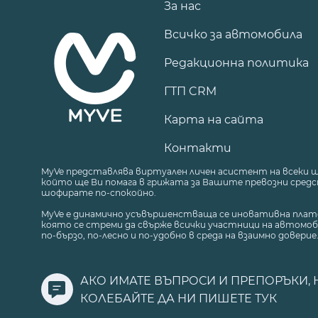
За нас
Всичко за автомобила
Редакционна политика
ГТП CRM
Карта на сайта
Контакти
MyVe представлява виртуален личен асистент на всеки 
който ще Ви помага в грижата за Вашите превозни средст
шофирате по-спокойно.
MyVe е динамично усъвършенстваща се иновативна плат
която се стреми да свърже всички участници на автомоб
по-бързо, по-лесно и по-удобно в среда на взаимно доверие
АКО ИМАТЕ ВЪПРОСИ И ПРЕПОРЪКИ, 
КОЛЕБАЙТЕ ДА НИ ПИШЕТЕ
ТУК