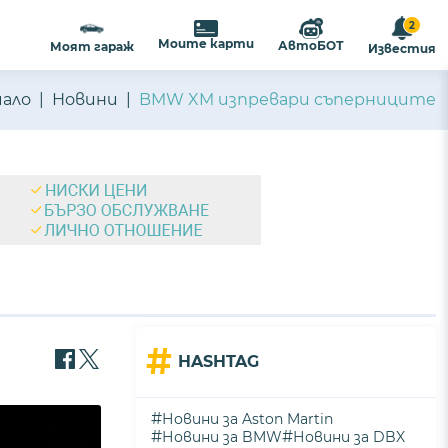
2
Моите карти
АвтоБОТ
Моят гараж
Известия
чало
Новини
BMW XM изпревари съперниците
#
HASHTAG
#
Новини за Aston Martin
#
#
Новини за BMW
Новини за DBX