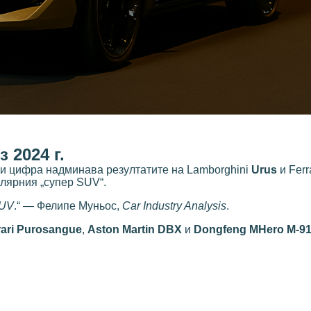
 2024 г.
ази цифра надминава резултатите на Lamborghini
Urus
и Ferr
улярния „супер SUV“.
SUV
.“ — Фелипе Муньос,
Car Industry Analysis
.
rari Purosangue
,
Aston Martin DBX
и
Dongfeng MHero M-9