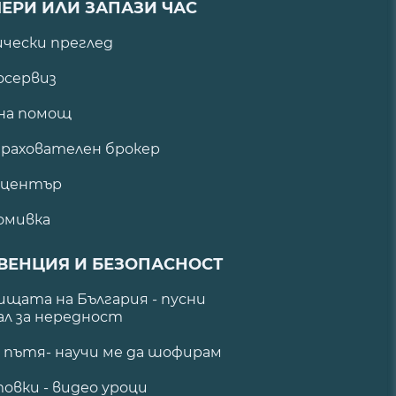
ЕРИ ИЛИ ЗАПАЗИ ЧАС
ически преглед
сервиз
на помощ
рахователен брокер
 център
омивка
ВЕНЦИЯ И БЕЗОПАСНОСТ
щата на България - пусни
ал за нередност
а пътя- научи ме да шофирам
овки - видео уроци