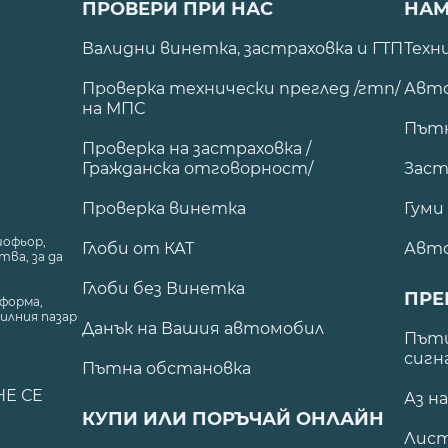
ПРОВЕРИ ПРИ НАС
НАМ
Валидни винетка, застраховка и ГТП
Техн
Проверка технически преглед /гтп/
Авто
на МПС
Път
Проверка на застраховка /
Гражданска отговорност/
Заст
Проверка винетка
Гуми
шофьор,
Глоби от КАТ
Авт
ва, за да
Глоби без Винетка
ПРЕ
форма,
илния пазар
Данък на Вашия автомобил
.
Пъти
сигн
Пътна обстановка
НЕ СЕ
Аз н
КУПИ ИЛИ ПОРЪЧАЙ ОНЛАЙН
Лист