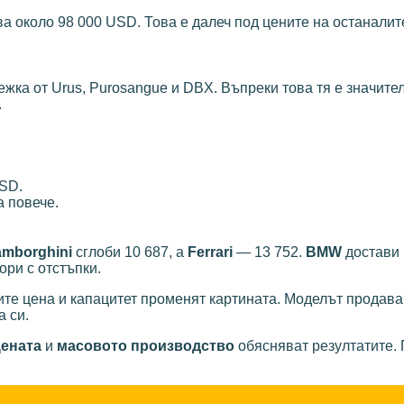
ва около 98 000 USD. Това е далеч под цените на останалит
тежка от Urus, Purosangue и DBX. Въпреки това тя е значите
.
USD.
 повече.
amborghini
сглоби 10 687, а
Ferrari
— 13 752.
BMW
достави 
ори с отстъпки.
те цена и капацитет променят картината. Моделът продава
а си.
ената
и
масовото производство
обясняват резултатите. 