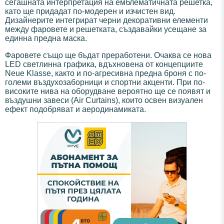
сегашната интерпретация на емблематичната решетка,
като ще придадат по-модерен и изчистен вид.
Дизайнерите интегрират черни декоративни елементи
между фаровете и решетката, създавайки усещане за
единна предна маска.
Фаровете също ще бъдат преработени. Очаква се нова
LED светлинна графика, вдъхновена от концепциите
Neue Klasse, както и по-агресивна предна броня с по-
големи въздухозаборници и спортни акценти. При по-
високите нива на оборудване вероятно ще се появят и
въздушни завеси (Air Curtains), които освен визуален
ефект подобряват и аеродинамиката.