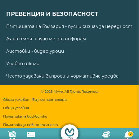
ПРЕВЕНЦИЯ И БЕЗОПАСНОСТ
Пътищата на България - пусни сигнал за нередност
Аз на пътя- научи ме да шофирам
Листовки - видео уроци
Учебни школи
Често задавани въпроси и нормативна уредба
© 2026 Myve. All Rights Reserved.
Общи условия - Бизнес партньори
Общи условия
Политика за бисквитки
Политика за поверителност
2