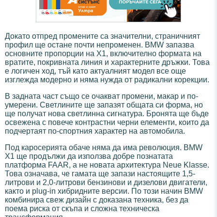
Докато отпред промените са значителни, страничният
профил ще остане почти непроменен. BMW запазва
основните пропорции на X1, включително формата на
вратите, покривната линия и характерните дръжки. Това
е логичен ход, тъй като актуалният модел все още
изглежда модерно и няма нужда от радикални корекции.
В задната част също се очакват промени, макар и по-
умерени. Светлините ще запазят общата си форма, но
ще получат нова светлинна сигнатура. Бронята ще бъде
освежена с повече контрастни черни елементи, които да
подчертаят по-спортния характер на автомобила.
Под каросерията обаче няма да има революция. BMW
X1 ще продължи да използва добре познатата
платформа FAAR, а не новата архитектура Neue Klasse.
Това означава, че гамата ще запази настоящите 1,5-
литрови и 2,0-литрови бензинови и дизелови двигатели,
както и plug-in хибридните версии. По този начин BMW
комбинира свеж дизайн с доказана техника, без да
поема риска от скъпа и сложна техническа