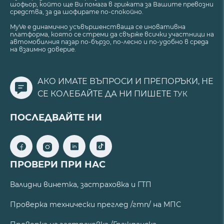
шофьор, който ще Ви помага в грижата за Вашите превозни
средства, за да шофирате по-спокойно.
MyVe е динамично усъвършенстваща се иновативна
платформа, която се стреми да свърже всички участници на
автомобилния пазар по-бързо, по-лесно и по-удобно в среда
на взаимно доверие.
АКО ИМАТЕ ВЪПРОСИ И ПРЕПОРЪКИ, НЕ
СЕ КОЛЕБАЙТЕ ДА НИ ПИШЕТЕ
ТУК
ПОСЛЕДВАЙТЕ НИ
ПРОВЕРИ ПРИ НАС
Валидни винетка, застраховка и ГТП
Проверка технически преглед /гтп/ на МПС