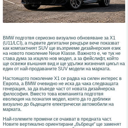
BMW подготвя сериозно визуално обновяване за X1
(U11/LCI), а първите дигитални рендъри вече показват
как компактният SUV ще възприеме дизайнерския език
на новото поколение Neue Klasse. Важното е, че тук не
става дума за изцяло нов модел, а за фейслифт, който
ще освежи външния вид и ще удължи жизнения цикъл на
един от най-продаваните SUV модели на марката.
Настоящото поколение X1 се радва на силен интерес в
Европа, а BMW очевидно не иска да чака следващата
генерация, за да въведе част от новата дизайнерска
философия. Вместо това компанията подготвя
еволюция на познатия модел, която да го доближи
визуално до бъдещите електрически автомобили на
марката.
Най-големите промени се очакват в предната част.
Новите вертикално ориентирани „бъбреци“ ще заменят