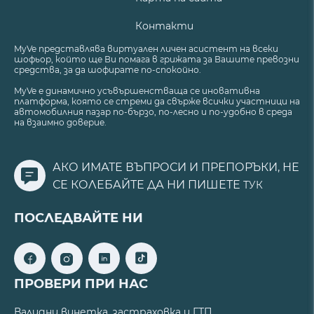
Контакти
MyVe представлява виртуален личен асистент на всеки
шофьор, който ще Ви помага в грижата за Вашите превозни
средства, за да шофирате по-спокойно.
MyVe е динамично усъвършенстваща се иновативна
платформа, която се стреми да свърже всички участници на
автомобилния пазар по-бързо, по-лесно и по-удобно в среда
на взаимно доверие.
АКО ИМАТЕ ВЪПРОСИ И ПРЕПОРЪКИ, НЕ
СЕ КОЛЕБАЙТЕ ДА НИ ПИШЕТЕ
ТУК
ПОСЛЕДВАЙТЕ НИ
ПРОВЕРИ ПРИ НАС
Валидни винетка, застраховка и ГТП