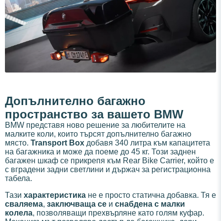
Допълнително багажно
пространство за вашето BMW
BMW представя ново решение за любителите на
малките коли, които търсят допълнително багажно
място.
Transport Box
добавя 340 литра към капацитета
на багажника и може да поеме до 45 кг. Този заднен
багажен шкаф се прикрепя към Rear Bike Carrier, който е
с вградени задни светлини и държач за регистрационна
табела.
Тази
характеристика
не е просто статична добавка. Тя е
сваляема
,
заключваща се
и
снабдена с малки
колела
, позволяващи прехвърляне като голям куфар.