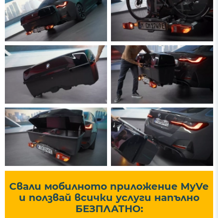
Свали мобилното приложение MyVe
и ползвай всички услуги напълно
БЕЗПЛАТНО: