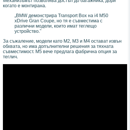
Механизъмът позволява достъп до багажника, дори
когато е монтирана.
„BMW демонстрира Transport Box на i4 M50
xDrive Gran Coupe, но тя е съвместима с
различни модели, които имат теглещо
устройство."
За съжаление, модели като M2, M3 и M4 остават извън
обхвата, но има допълнителни решения за тяхната
съвместимост. M5 вече предлага фабрична опция за
теглич.