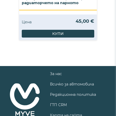
радиаторчето на парното
45,00 €
Цена
КУПИ
За нас
Всичко за автомобила
Редакционна политика
ГТП CRM
Карта на сайта