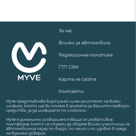
За нас
Всичко за автомобила
Редакционна политика
ГТП CRM
Карта на сайта
Контакти
MyVe представлява виртуален личен асистент на всеки
шофьор, който ще Ви помага в грижата за Вашите превозни
средства, за да шофирате по-спокойно.
MyVe е динамично усъвършенстваща се иновативна
платформа, която се стреми да свърже всички участници на
автомобилния пазар по-бързо, по-лесно и по-удобно в среда
на взаимно доверие.