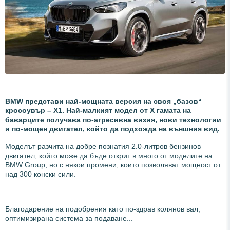
BMW представи най-мощната версия на своя „базов“
кросоувър – X1. Най-малкият модел от X гамата на
баварците получава по-агресивна визия, нови технологии
и по-мощен двигател, който да подхожда на външния вид.
Моделът разчита на добре познатия 2.0-литров бензинов
двигател, който може да бъде открит в много от моделите на
BMW Group, но с някои промени, които позволяват мощност от
над 300 конски сили.
Благодарение на подобрения като по-здрав колянов вал,
оптимизирана система за подаване...