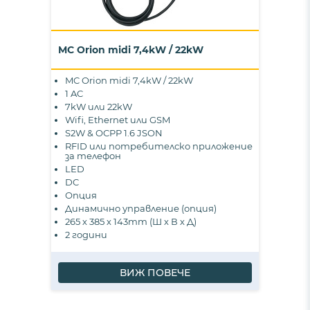
MC Orion midi 7,4kW / 22kW
MC Orion midi 7,4kW / 22kW
1 AC
7kW или 22kW
Wifi, Ethernet или GSM
S2W & OCPP 1.6 JSON
RFID или потребителско приложение
за телефон
LED
DC
Опция
Динамично управление (опция)
265 х 385 х 143mm (Ш х В х Д)
2 години
ВИЖ ПОВЕЧЕ