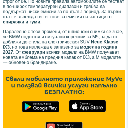
строг от 6e. По новите правила автомобилите се тестват
в по-широк температурен диапазон и трябва да
поддържат ниски емисии за по-дълъг период. За първи
път се въвеждат и тестове за емисии на частици от
спирачки и гуми
.
Паралелно с тези промени, от шпионски снимки се знае,
че BMW подготвя и визуални корекции за M5, за да го
доближи до стила на електрическия SUV
Neue Klasse
iX3
, но това изглежда е запазено за
моделна година
2027
. От
февруари
всички модели на BMW получават
новата емблема на предния капак от iX3, а M моделите
— обновено брандиране.
Свали мобилното приложение MyVe
и ползвай всички услуги напълно
БЕЗПЛАТНО: