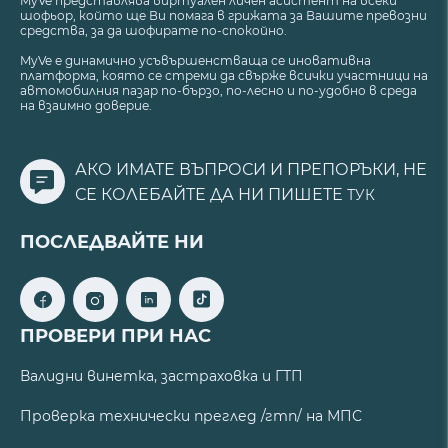
MyVe представлява виртуален личен асистент на всеки
шофьор, който ще Ви помага в грижата за Вашите превозни
средства, за да шофирате по-спокойно.
MyVe е динамично усъвършенстваща се иновативна
платформа, която се стреми да свърже всички участници на
автомобилния пазар по-бързо, по-лесно и по-удобно в среда
на взаимно доверие.
АКО ИМАТЕ ВЪПРОСИ И ПРЕПОРЪКИ, НЕ
СЕ КОЛЕБАЙТЕ ДА НИ ПИШЕТЕ
ТУК
ПОСЛЕДВАЙТЕ НИ
ПРОВЕРИ ПРИ НАС
Валидни винетка, застраховка и ГТП
Проверка технически преглед /гтп/ на МПС