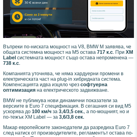
Въпреки по-ниската мощност на V8, BMW M заявява, че
общата системна мощност на M5 остава
717 к.с
. При
XM
Label
системната мощност също остава непроменена —
738 к.с
.
Компанията уточнява, че няма хардуерни промени в
електрическата част на plug-in хибридната система.
Компенсацията идва изцяло чрез
софтуерна
оптимизация
на електрическото задвижване.
BMW не публикува нови динамични показатели за
версиите в Euro 7 спецификация. В сегашния си вид M5
ускорява до
100 км/ч
за
3,4/3,5 сек.
, а по-мощният, но и
по-тежък XM Label — за
3,6/3,8 сек.
Макар европейските законодатели да разредиха Euro 7
след натиск от производителите, регламентът остава по-