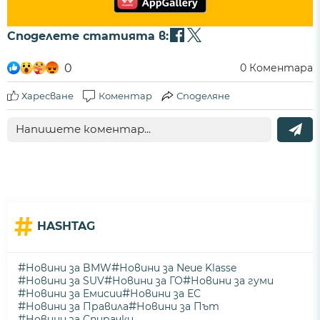
Споделете статията в:
0
0
Коментара
Харесване
Коментар
Споделяне
#
HASHTAG
#
#
Новини за BMW
Новини за Neue Klasse
#
#
#
Новини за SUV
Новини за ГО
Новини за гуми
#
#
Новини за Емисии
Новини за ЕС
#
#
Новини за Правила
Новини за Път
#
Новини за Спирачки