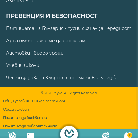
Автомивка
ПРЕВЕНЦИЯ И БЕЗОПАСНОСТ
Пътищата на България - пусни сигнал за нередност
Аз на пътя- научи ме да шофирам
Листовки - видео уроци
Учебни школи
Често задавани въпроси и нормативна уредба
© 2026 Myve. All Rights Reserved.
Общи условия - Бизнес партньори
Общи условия
Политика за бисквитки
Политика за поверителност
2