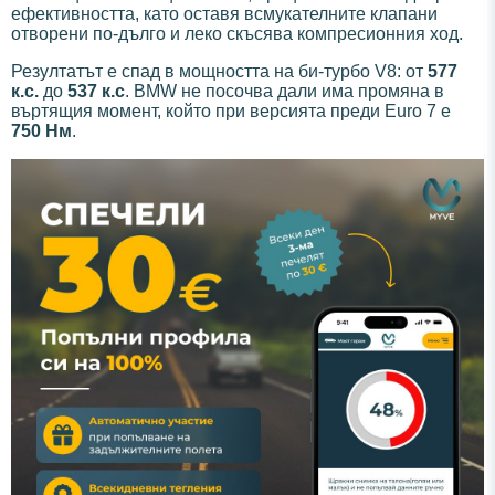
ефективността, като оставя всмукателните клапани
отворени по-дълго и леко скъсява компресионния ход.
Резултатът е спад в мощността на би-турбо V8: от
577
к.с.
до
537 к.с
. BMW не посочва дали има промяна в
въртящия момент, който при версията преди Euro 7 е
750 Нм
.