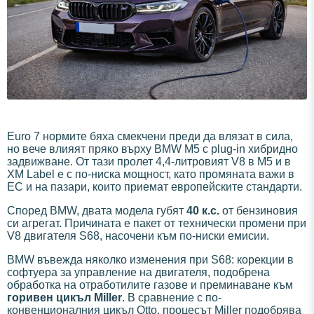
Euro 7 нормите бяха смекчени преди да влязат в сила,
но вече влияят пряко върху BMW M5 с plug-in хибридно
задвижване. От тази пролет 4,4-литровият V8 в M5 и в
XM Label е с по-ниска мощност, като промяната важи в
ЕС и на пазари, които приемат европейските стандарти.
Според BMW, двата модела губят
40 к.с.
от бензиновия
си агрегат. Причината е пакет от технически промени при
V8 двигателя S68, насочени към по-ниски емисии.
BMW въвежда няколко изменения при S68: корекции в
софтуера за управление на двигателя, подобрена
обработка на отработилите газове и преминаване към
горивен цикъл Miller
. В сравнение с по-
конвенционалния цикъл Otto, процесът Miller подобрява