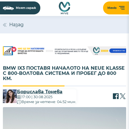
Моят гараж
Меню
Сайтът използва 'бисквитки' (cookies) с
цел безпроблемно функциониране,
Назад
подобряване на изживяването,
персонализиране на съдържанието и
анализиране на трафика. Ползвайки
сайта, Вие приемате нашите
Политика за
бисквитки
и
Политика за поверителност
.
BMW IX3 ПОСТАВЯ НАЧАЛОТО НА NEUE KLASSE
ПРИЕМАМ
С 800-ВОЛТОВА СИСТЕМА И ПРОБЕГ ДО 800
КМ.
Борислава Тонева
17:00 | 30.08.2025
Време за четене: 04:52 мин.