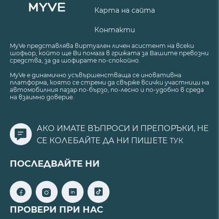
Карта на сайта
Контакти
MyVe представлява виртуален личен асистент на всеки
шофьор, който ще Ви помага в грижата за Вашите превозни
средства, за да шофирате по-спокойно.
MyVe е динамично усъвършенстваща се иновативна
платформа, която се стреми да свърже всички участници на
автомобилния пазар по-бързо, по-лесно и по-удобно в среда
на взаимно доверие.
АКО ИМАТЕ ВЪПРОСИ И ПРЕПОРЪКИ, НЕ
СЕ КОЛЕБАЙТЕ ДА НИ ПИШЕТЕ
ТУК
ПОСЛЕДВАЙТЕ НИ
ПРОВЕРИ ПРИ НАС