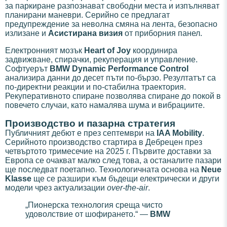
за паркиране разпознават свободни места и изпълняват
планирани маневри. Серийно се предлагат
предупреждение за неволна смяна на лента, безопасно
излизане и
Асистирана визия
от приборния панел.
Електронният мозък
Heart of Joy
координира
задвижване, спирачки, рекуперация и управление.
Софтуерът
BMW Dynamic Performance Control
анализира данни до десет пъти по-бързо. Резултатът са
по-директни реакции и по-стабилна траектория.
Рекуперативното спиране позволява спиране до покой в
повечето случаи, като намалява шума и вибрациите.
Производство и пазарна стратегия
Публичният дебют е през септември на
IAA Mobility
.
Серийното производство стартира в Дебрецен през
четвъртото тримесечие на 2025 г. Първите доставки за
Европа се очакват малко след това, а останалите пазари
ще последват поетапно. Технологичната основа на
Neue
Klasse
ще се разшири към бъдещи електрически и други
модели чрез актуализации
over-the-air
.
„Пионерска технология среща чисто
удоволствие от шофирането.“ —
BMW