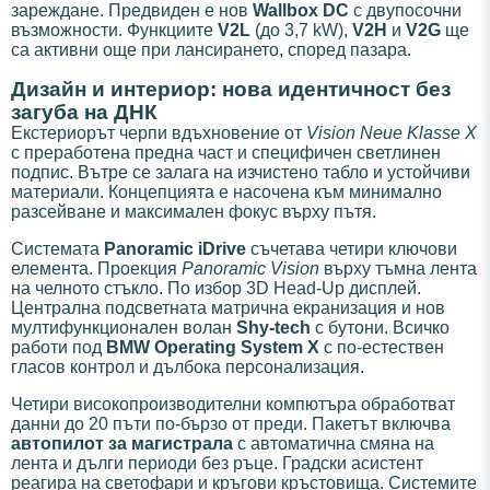
зареждане. Предвиден е нов
Wallbox DC
с двупосочни
възможности. Функциите
V2L
(до 3,7 kW),
V2H
и
V2G
ще
са активни още при лансирането, според пазара.
Дизайн и интериор: нова идентичност без
загуба на ДНК
Екстериорът черпи вдъхновение от
Vision Neue Klasse X
с преработена предна част и специфичен светлинен
подпис. Вътре се залага на изчистено табло и устойчиви
материали. Концепцията е насочена към минимално
разсейване и максимален фокус върху пътя.
Системата
Panoramic iDrive
съчетава четири ключови
елемента. Проекция
Panoramic Vision
върху тъмна лента
на челното стъкло. По избор 3D Head-Up дисплей.
Централна подсветната матрична екранизация и нов
мултифункционален волан
Shy-tech
с бутони. Всичко
работи под
BMW Operating System X
с по-естествен
гласов контрол и дълбока персонализация.
Четири високопроизводителни компютъра обработват
данни до 20 пъти по-бързо от преди. Пакетът включва
автопилот за магистрала
с автоматична смяна на
лента и дълги периоди без ръце. Градски асистент
реагира на светофари и кръгови кръстовища. Системите