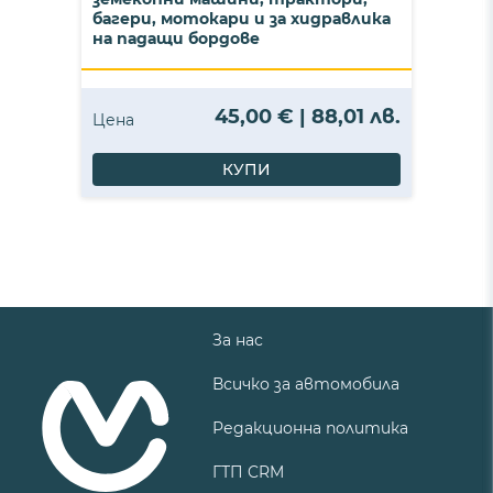
багери, мотокари и за хидравлика
на падащи бордове
45,00 € | 88,01 лв.
Цена
КУПИ
За нас
Всичко за автомобила
Редакционна политика
ГТП CRM