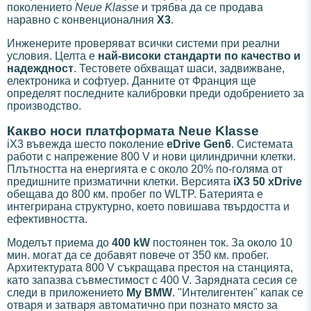
поколението
Neue Klasse
и трябва да се продава
наравно с конвенционалния
X3
.
Инженерите проверяват всички системи при реални
условия. Целта е
най-високи стандарти по качество и
надеждност
. Тестовете обхващат шаси, задвижване,
електроника и софтуер. Данните от Франция ще
определят последните калибровки преди одобрението за
производство.
Какво носи платформата Neue Klasse
iX3 въвежда шесто поколение
eDrive Gen6
. Системата
работи с напрежение 800 V и нови цилиндрични клетки.
Плътността на енергията е с около 20% по-голяма от
предишните призматични клетки. Версията
iX3 50 xDrive
обещава до 800 км. пробег по WLTP. Батерията е
интегрирана структурно, което повишава твърдостта и
ефективността.
Моделът приема до
400 kW
постоянен ток. За около 10
мин. могат да се добавят повече от 350 км. пробег.
Архитектурата 800 V съкращава престоя на станцията,
като запазва съвместимост с 400 V. Зарядната сесия се
следи в приложението
My BMW
. "Интелигентен" капак се
отваря и затваря автоматично при познато място за