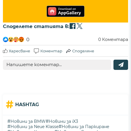
Споделете статията в:
0
0
Коментара
Харесване
Коментар
Споделяне
#
HASHTAG
#
#
Новини за BMW
Новини за iX3
#
#
Новини за Neue Klasse
Новини за Паркиране