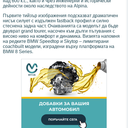
над 600 к.с., както и чрез инженерни и исторически
дейности около наследството на Alpina.
Първите тийзър изображения подсказват драматичен
нисък силует с издължен fastback профил и силно
стеснена задна част. Очакванията са моделът да бъде
двуврат grand tourer, насочен към дълги пътувания с
високо ниво на комфорт и динамика. Визията напомня
на редките BMW Speedtop и Skytop – лимитирани
coachbuilt модели, изградени върху платформата на
BMW 8 Series.