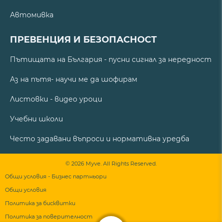
Автомивка
ПРЕВЕНЦИЯ И БЕЗОПАСНОСТ
Пътищата на България - пусни сигнал за нередност
Аз на пътя- научи ме да шофирам
Листовки - видео уроци
Учебни школи
Често задавани въпроси и нормативна уредба
© 2026 Myve. All Rights Reserved.
Общи условия - Бизнес партньори
Общи условия
Политика за бисквитки
Политика за поверителност