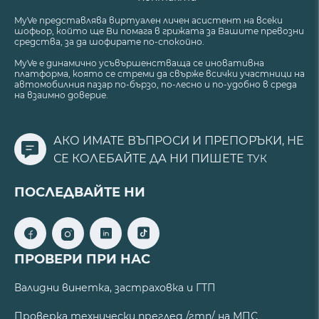
MyVe представлява виртуален личен асистент на всеки
шофьор, който ще Ви помага в грижата за Вашите превозни
средства, за да шофирате по-спокойно.
MyVe е динамично усъвършенстваща се иновативна
платформа, която се стреми да свърже всички участници на
автомобилния пазар по-бързо, по-лесно и по-удобно в среда
на взаимно доверие.
АКО ИМАТЕ ВЪПРОСИ И ПРЕПОРЪКИ, НЕ
СЕ КОЛЕБАЙТЕ ДА НИ ПИШЕТЕ
ТУК
ПОСЛЕДВАЙТЕ НИ
ПРОВЕРИ ПРИ НАС
Валидни винетка, застраховка и ГТП
Проверка технически преглед /гтп/ на МПС