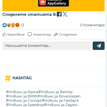
Споделете статията в:
0
0
Коментара
Харесване
Коментар
Споделяне
#
HASHTAG
#
#
Новини за Alpina
Новини за Bentley
#
#
Новини за BMW
Новини за Bovensiepen
#
#
Новини за Concept
Новини за Fastback
#
#
Новини за Speedtop
Новини за Zagato