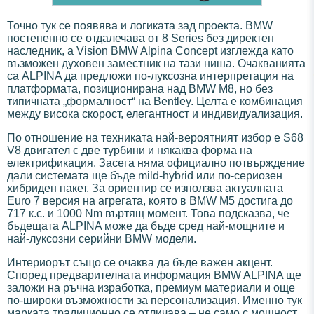
Точно тук се появява и логиката зад проекта. BMW
постепенно се отдалечава от 8 Series без директен
наследник, а Vision BMW Alpina Concept изглежда като
възможен духовен заместник на тази ниша. Очакванията
са ALPINA да предложи по-луксозна интерпретация на
платформата, позиционирана над BMW M8, но без
типичната „формалност“ на Bentley. Целта е комбинация
между висока скорост, елегантност и индивидуализация.
По отношение на техниката най-вероятният избор е S68
V8 двигател с две турбини и някаква форма на
електрификация. Засега няма официално потвърждение
дали системата ще бъде mild-hybrid или по-сериозен
хибриден пакет. За ориентир се използва актуалната
Euro 7 версия на агрегата, която в BMW M5 достига до
717 к.с. и 1000 Nm въртящ момент. Това подсказва, че
бъдещата ALPINA може да бъде сред най-мощните и
най-луксозни серийни BMW модели.
Интериорът също се очаква да бъде важен акцент.
Според предварителната информация BMW ALPINA ще
заложи на ръчна изработка, премиум материали и още
по-широки възможности за персонализация. Именно тук
марката традиционно се отличава – не само с мощност,