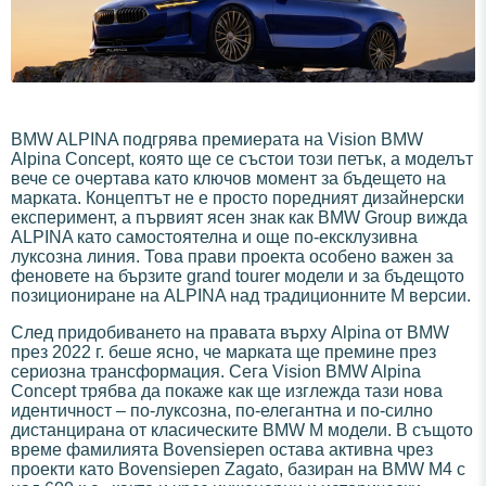
BMW ALPINA подгрява премиерата на Vision BMW
Alpina Concept, която ще се състои този петък, а моделът
вече се очертава като ключов момент за бъдещето на
марката. Концептът не е просто поредният дизайнерски
експеримент, а първият ясен знак как BMW Group вижда
ALPINA като самостоятелна и още по-ексклузивна
луксозна линия. Това прави проекта особено важен за
феновете на бързите grand tourer модели и за бъдещото
позициониране на ALPINA над традиционните M версии.
След придобиването на правата върху Alpina от BMW
през 2022 г. беше ясно, че марката ще премине през
сериозна трансформация. Сега Vision BMW Alpina
Concept трябва да покаже как ще изглежда тази нова
идентичност – по-луксозна, по-елегантна и по-силно
дистанцирана от класическите BMW M модели. В същото
време фамилията Bovensiepen остава активна чрез
проекти като Bovensiepen Zagato, базиран на BMW M4 с