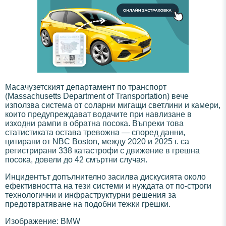
Масачузетският департамент по транспорт
(Massachusetts Department of Transportation) вече
използва система от соларни мигащи светлини и камери,
които предупреждават водачите при навлизане в
изходни рампи в обратна посока. Въпреки това
статистиката остава тревожна — според данни,
цитирани от NBC Boston, между 2020 и 2025 г. са
регистрирани 338 катастрофи с движение в грешна
посока, довели до 42 смъртни случая.
Инцидентът допълнително засилва дискусията около
ефективността на тези системи и нуждата от по-строги
технологични и инфраструктурни решения за
предотвратяване на подобни тежки грешки.
Изображение: BMW