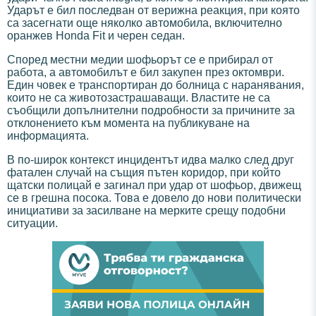
Ударът е бил последван от верижна реакция, при която
са засегнати още няколко автомобила, включително
оранжев Honda Fit и черен седан.
Според местни медии шофьорът се е прибирал от
работа, а автомобилът е бил закупен през октомври.
Един човек е транспортиран до болница с наранявания,
които не са животозастрашаващи. Властите не са
съобщили допълнителни подробности за причините за
отклонението към момента на публикуване на
информацията.
В по-широк контекст инцидентът идва малко след друг
фатален случай на същия пътен коридор, при който
щатски полицай е загинал при удар от шофьор, движещ
се в грешна посока. Това е довело до нови политически
инициативи за засилване на мерките срещу подобни
ситуации.