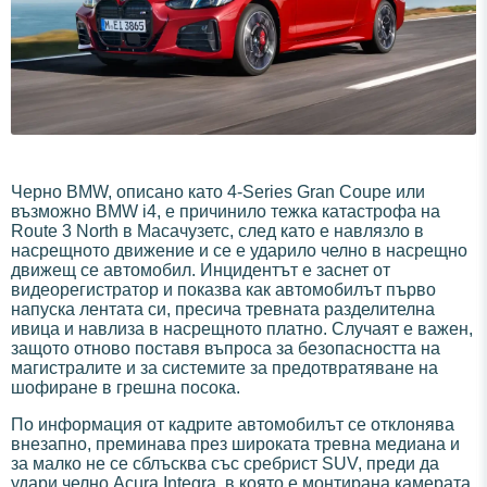
Черно BMW, описано като 4-Series Gran Coupe или
възможно BMW i4, е причинило тежка катастрофа на
Route 3 North в Масачузетс, след като е навлязло в
насрещното движение и се е ударило челно в насрещно
движещ се автомобил. Инцидентът е заснет от
видеорегистратор и показва как автомобилът първо
напуска лентата си, пресича тревната разделителна
ивица и навлиза в насрещното платно. Случаят е важен,
защото отново поставя въпроса за безопасността на
магистралите и за системите за предотвратяване на
шофиране в грешна посока.
По информация от кадрите автомобилът се отклонява
внезапно, преминава през широката тревна медиана и
за малко не се сблъсква със сребрист SUV, преди да
удари челно Acura Integra, в която е монтирана камерата.