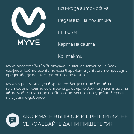
Всичко за автомобила
Редакционна политика
ГТП CRM
Карта на сайта
Контакти
MyVe представлява виртуален личен асистент на всеки
шофьор, който ще Ви помага в грижата за Вашите превозни
средства, за да шофирате по-спокойно.
MyVe е динамично усъвършенстваща се иновативна
платформа, която се стреми да свърже всички участници на
автомобилния пазар по-бързо, по-лесно и по-удобно в среда
на взаимно доверие.
АКО ИМАТЕ ВЪПРОСИ И ПРЕПОРЪКИ, НЕ
СЕ КОЛЕБАЙТЕ ДА НИ ПИШЕТЕ
ТУК