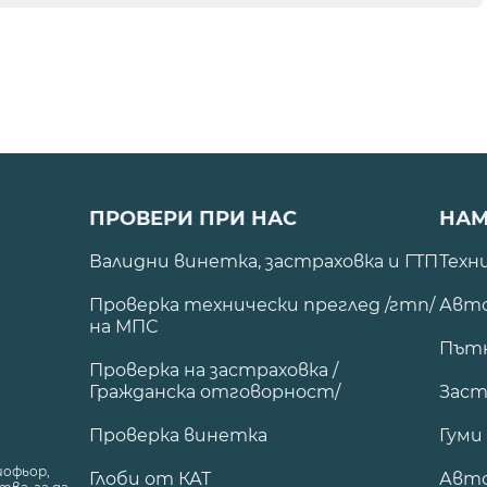
ПРОВЕРИ ПРИ НАС
НАМ
Валидни винетка, застраховка и ГТП
Техн
Проверка технически преглед /гтп/
Авто
на МПС
Път
Проверка на застраховка /
Гражданска отговорност/
Заст
Проверка винетка
Гуми
шофьор,
Глоби от КАТ
Авт