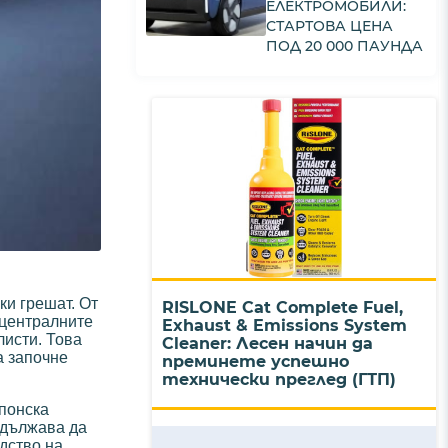
ЕЛЕКТРОМОБИЛИ:
СТАРТОВА ЦЕНА
ПОД 20 000 ПАУНДА
ки грешат. От
RISLONE Cat Complete Fuel,
 централните
Exhaust & Emissions System
листи. Това
Cleaner: Лесен начин да
а започне
преминете успешно
технически преглед (ГТП)
японска
одължава да
одство на