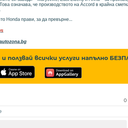
Това означава, че производството на Accord в крайна сметк
.
то Honda прави, за да превърне...
ws
//autozona.bg
и ползвай всички услуги напълно
БЕЗП
0
е