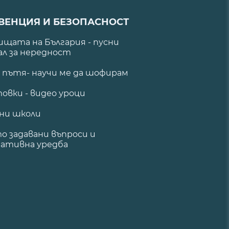
ВЕНЦИЯ И БЕЗОПАСНОСТ
щата на България - пусни
ал за нередност
а пътя- научи ме да шофирам
овки - видео уроци
ни школи
о задавани въпроси и
ативна уредба