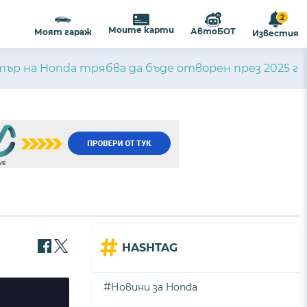
2
Моите карти
АвтоБОТ
Моят гараж
Известия
ър на Honda трябва да бъде отворен през 2025 г
#
HASHTAG
#
Новини за Honda