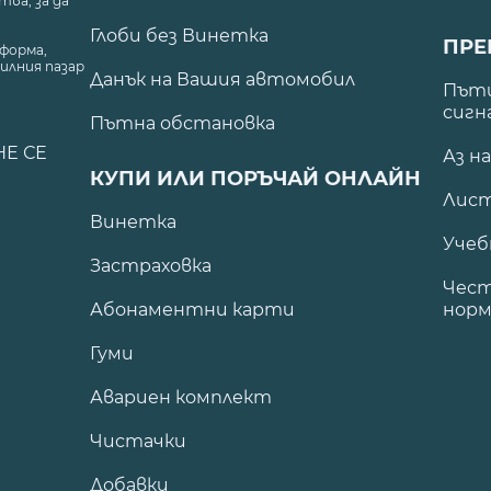
ва, за да
Глоби без Винетка
ПРЕ
форма,
илния пазар
Данък на Вашия автомобил
.
Пъти
сигн
Пътна обстановка
НЕ СЕ
Аз н
КУПИ ИЛИ ПОРЪЧАЙ ОНЛАЙН
Лист
Винетка
Учеб
Застраховка
Чест
Абонаментни карти
норм
Гуми
Авариен комплект
Чистачки
Добавки