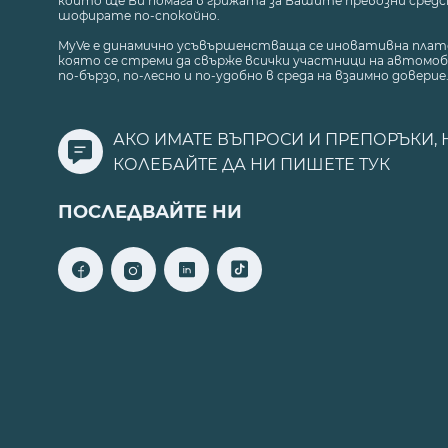
който ще Ви помага в грижата за Вашите превозни средст
шофирате по-спокойно.
MyVe е динамично усъвършенстваща се иновативна плат
която се стреми да свърже всички участници на автомоб
по-бързо, по-лесно и по-удобно в среда на взаимно доверие
АКО ИМАТЕ ВЪПРОСИ И ПРЕПОРЪКИ, 
КОЛЕБАЙТЕ ДА НИ ПИШЕТЕ
ТУК
ПОСЛЕДВАЙТЕ НИ