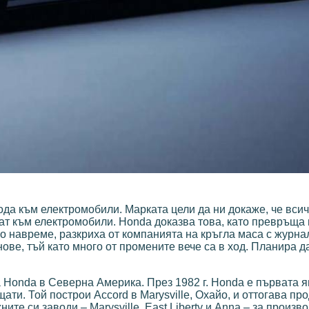
да към електромобили. Марката цели да ни докаже, че всич
нат към електромобили. Honda доказва това, като превръща
 навреме, разкриха от компанията на кръгла маса с журна
ве, тъй като много от промените вече са в ход. Планира д
 Honda в Северна Америка. През 1982 г. Honda е първата 
ти. Той построи Accord в Marysville, Охайо, и оттогава пр
те си заводи – Marysville, East Liberty и Anna – за произв