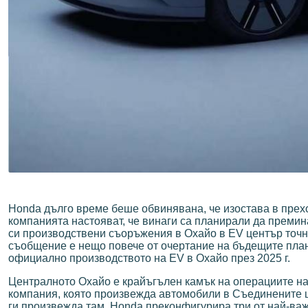
Honda дълго време беше обвинявана, че изостава в прехо
компанията настояват, че винаги са планирали да преми
си производствени съоръжения в Охайо в EV център точно
съобщение е нещо повече от очертание на бъдещите плано
официално производството на EV в Охайо през 2025 г.
Централното Охайо е крайъгълен камък на операциите на
компания, която произвежда автомобили в Съединените ща
ги произвежда там. Honda преконфигурира три от най-важни