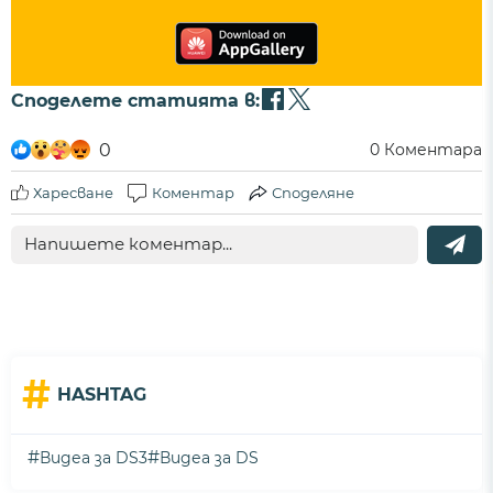
Споделете статията в:
0
0
Коментара
Харесване
Коментар
Споделяне
#
HASHTAG
#
#
Видеа за DS3
Видеа за DS