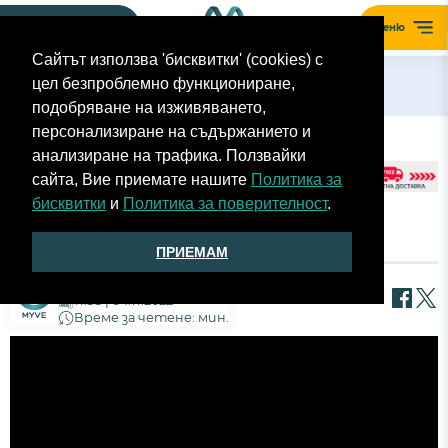
Моят гараж
Меню
Сайтът използва 'бисквитки' (cookies) с
цел безпроблемно функциониране,
Назад
подобряване на изживяването,
персонализиране на съдържанието и
анализиране на трафика. Ползвайки
сайта, Вие приемате нашите
Политика за
бисквитки
и
Политика за поверителност
.
АВТОСАЛОН ПАРИЖ 2022 DS3
ПРИЕМАМ
Екип MyVe
11:38 | 04.11.2022
Време за четене: мин.