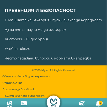
ПРЕВЕНЦИЯ И БЕЗОПАСНОСТ
Пътищата на България - пусни сигнал за нередност
Аз на пътя- научи ме да шофирам
Листовки - видео уроци
Учебни школи
Често задавани въпроси и нормативна уредба
© 2026 Myve. All Rights Reserved.
Общи условия - Бизнес партньори
Общи условия
Политика за бисквитки
Политика за поверителност
2