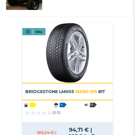
BRIDGESTONE LM005
165/60 R15
81T
C
A
70 -
B
(0.0)
94,71 € |
183,24 € |