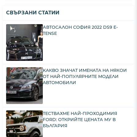
СВЪРЗАНИ СТАТИИ
АВТОСАЛОН СОФИЯ 2022 DS9 E-
TENSE
KAКВO ЗНAЧAТ ИМEНAТA НA НЯКOИ
OТ НAЙ-ПOПУЛЯPНИТE МOДEЛИ
AВТOМOБИЛИ
ТЕСТВАХМЕ НАЙ-ПРОХОДИМИЯ
FORD: ОТКРИЙТЕ ЦЕНАТА МУ В
БЪЛГАРИЯ