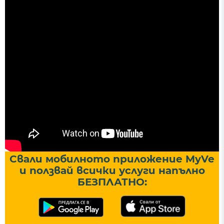
Свали мобилното приложение MyVe
и ползвай всички услуги напълно
БЕЗПЛАТНО: