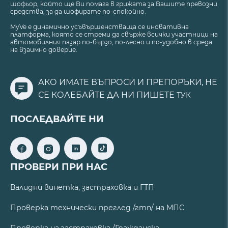
шофьор, който ще Ви помага в грижата за Вашите превозни
средства, за да шофирате по-спокойно.
MyVe е динамично усъвършенстваща се иновативна
платформа, която се стреми да свърже всички участници на
автомобилния пазар по-бързо, по-лесно и по-удобно в среда
на взаимно доверие.
АКО ИМАТЕ ВЪПРОСИ И ПРЕПОРЪКИ, НЕ
СЕ КОЛЕБАЙТЕ ДА НИ ПИШЕТЕ
ТУК
ПОСЛЕДВАЙТЕ НИ
ПРОВЕРИ ПРИ НАС
Валидни винетка, застраховка и ГТП
Проверка технически преглед /гтп/ на МПС
Проверка на застраховка /Гражданска