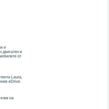
и и
н двигател и
омобилите от
тента Laura,
ние eDrive.
 език на