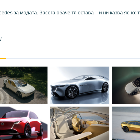
edes за модата. Засега обаче тя остава – и ни казва ясно: т
W