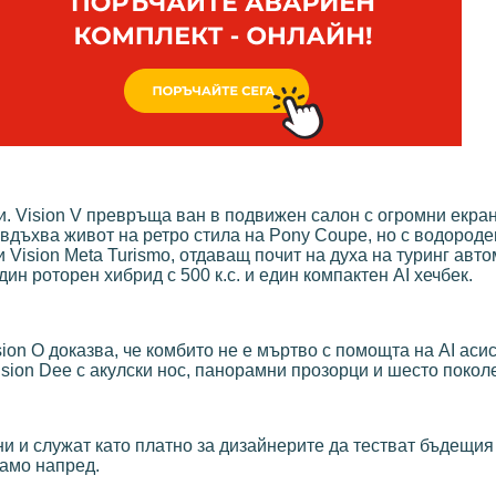
. Vision V превръща ван в подвижен салон с огромни екран
i вдъхва живот на ретро стила на Pony Coupe, но с водороде
ви Vision Meta Turismo, отдаващ почит на духа на туринг авт
ин роторен хибрид с 500 к.с. и един компактен AI хечбек.
on O доказва, че комбито не е мъртво с помощта на AI асис
ision Dee с акулски нос, панорамни прозорци и шесто поколе
и и служат като платно за дизайнерите да тестват бъдещия
само напред.