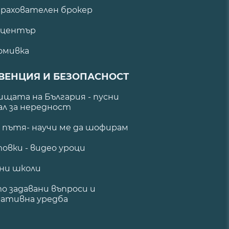
рахователен брокер
 център
омивка
ВЕНЦИЯ И БЕЗОПАСНОСТ
щата на България - пусни
ал за нередност
а пътя- научи ме да шофирам
овки - видео уроци
ни школи
о задавани въпроси и
ативна уредба