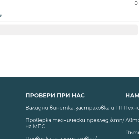
0
е
ПРОВЕРИ ПРИ НАС
НАМ
Валидни винетка, застраховка и ГТП
Техн
Проверка технически преглед /гтп/
Авто
на МПС
Път
Проверка на застраховка /