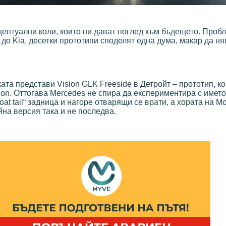
ептуални коли, които ни дават поглед към бъдещето. Пробл
s до Kia, десетки прототипи споделят една дума, макар да н
ата представи Vision GLK Freeside в Детройт – прототип, к
. Оттогава Mercedes не спира да експериментира с името.
oat tail“ задница и нагоре отварящи се врати, а хората на M
йна версия така и не последва.