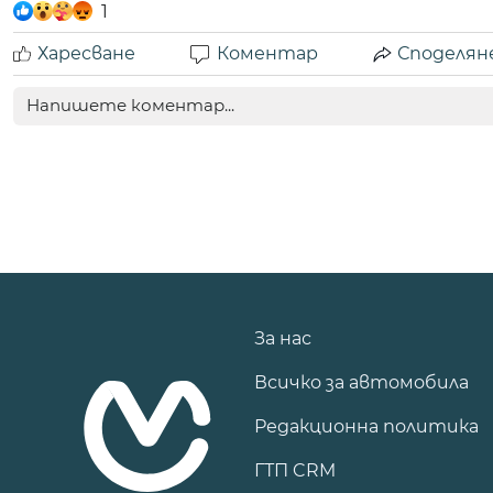
1
Харесване
Коментар
Споделян
За нас
Всичко за автомобила
Редакционна политика
ГТП CRM