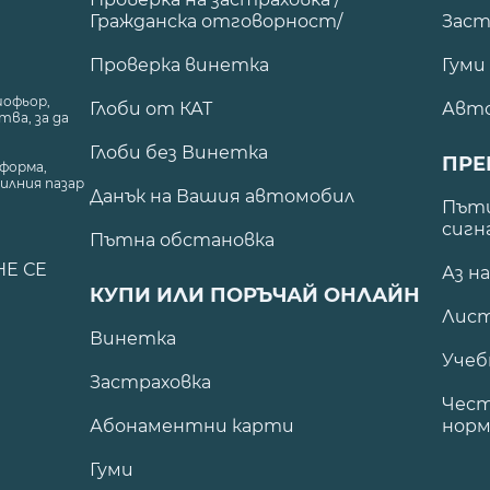
Гражданска отговорност/
Заст
Проверка винетка
Гуми
шофьор,
Глоби от КАТ
Авт
ва, за да
Глоби без Винетка
ПРЕ
форма,
илния пазар
Данък на Вашия автомобил
.
Пъти
сигн
Пътна обстановка
НЕ СЕ
Аз н
КУПИ ИЛИ ПОРЪЧАЙ ОНЛАЙН
Лист
Винетка
Учеб
Застраховка
Чест
Абонаментни карти
норм
Гуми