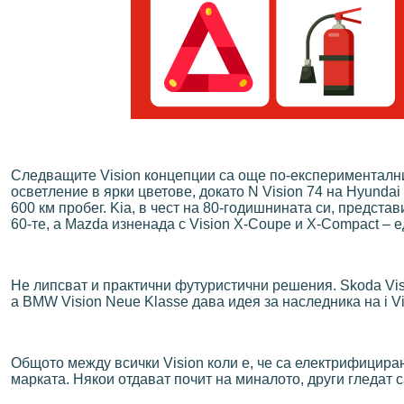
Следващите Vision концепции са още по-експериментални
осветление в ярки цветове, докато N Vision 74 на Hyunda
600 км пробег. Kia, в чест на 80-годишнината си, предста
60-те, а Mazda изненада с Vision X-Coupe и X-Compact – ед
Не липсват и практични футуристични решения. Skoda Visi
а BMW Vision Neue Klasse дава идея за наследника на i V
Общото между всички Vision коли е, че са електрифициран
марката. Някои отдават почит на миналото, други гледат 