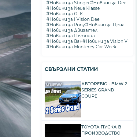
#
#
Новини за Stinger
Новини за Dee
#
Новини за Neue Klasse
#
Новини за GLK
#
Новини за i Vision Dee
#
#
Новини за Pony
Новини за Цена
#
Новини за Двигател
#
Новини за Пътища
#
#
Новини за Ван
Новини за Vision V
#
Новини за Monterey Car Week
СВЪРЗАНИ СТАТИИ
АВТОРЕВЮ - BMW 2
SERIES GRAND
COUPE
TOYOTA ПУСКА В
ПРОИЗВОДСТВО