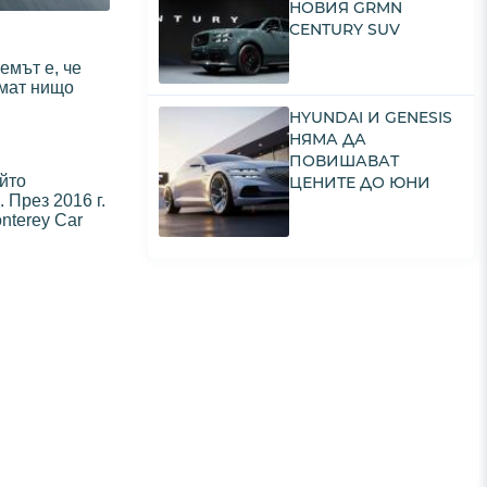
НОВИЯ GRMN
CENTURY SUV
емът е, че
ямат нищо
HYUNDAI И GENESIS
НЯМА ДА
ПОВИШАВАТ
ойто
ЦЕНИТЕ ДО ЮНИ
 През 2016 г.
onterey Car