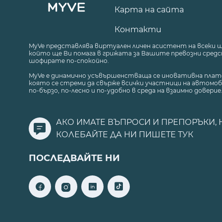
Карта на сайта
Контакти
MyVe представлява виртуален личен асистент на всеки 
който ще Ви помага в грижата за Вашите превозни средст
шофирате по-спокойно.
MyVe е динамично усъвършенстваща се иновативна плат
която се стреми да свърже всички участници на автомоб
по-бързо, по-лесно и по-удобно в среда на взаимно доверие
АКО ИМАТЕ ВЪПРОСИ И ПРЕПОРЪКИ, 
КОЛЕБАЙТЕ ДА НИ ПИШЕТЕ
ТУК
ПОСЛЕДВАЙТЕ НИ