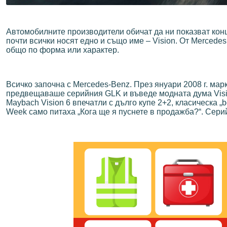
Автомобилните производители обичат да ни показват конц
почти всички носят едно и също име – Vision. От Mercede
общо по форма или характер.
Всичко започна с Mercedes-Benz. През януари 2008 г. марк
предвещаваше серийния GLK и въведе модната дума Vision
Maybach Vision 6 впечатли с дълго купе 2+2, класическа „b
Week само питаха „Кога ще я пуснете в продажба?“. Сери