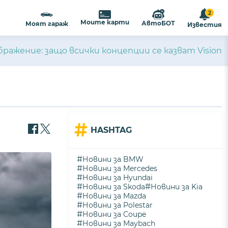
2
Моите карти
АвтоБОТ
Моят гараж
Известия
ражение: защо всички концепции се казват Vision
#
HASHTAG
#
Новини за BMW
#
Новини за Mercedes
#
Новини за Hyundai
#
#
Новини за Skoda
Новини за Kia
#
Новини за Mazda
#
Новини за Polestar
#
Новини за Coupe
#
Новини за Maybach