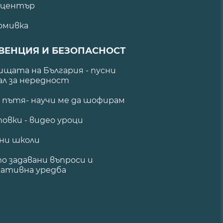
 център
омивка
ВЕНЦИЯ И БЕЗОПАСНОСТ
щата на България - пусни
ал за нередност
а пътя- научи ме да шофирам
овки - видео уроци
ни школи
о задавани въпроси и
ативна уредба