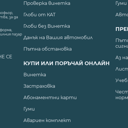
Проверка винетка
Гуми
шофьор,
Глоби от КАТ
Авт
ва, за да
Глоби без Винетка
ПРЕ
форма,
илния пазар
Данък на Вашия автомобил
.
Пъти
сигн
Пътна обстановка
НЕ СЕ
Аз н
КУПИ ИЛИ ПОРЪЧАЙ ОНЛАЙН
Лист
Винетка
Учеб
Застраховка
Чест
Абонаментни карти
норм
Гуми
Авариен комплект