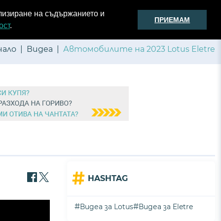
2
ализиране на съдържанието и
ПРИЕМАМ
Моите карти
АвтоБОТ
Моят гараж
Известия
ост
.
чало
Видеа
Автомобилите на 2023 Lotus Eletre
#
HASHTAG
#
#
Видеа за Lotus
Видеа за Eletre