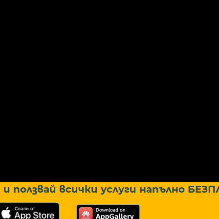
и ползвай всички услуги напълно
БЕЗП