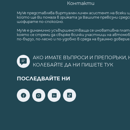
Контакти
MyVe представлява виртуален личен асистент на всеки 
който ще Ви помага в грижата за Вашите превозни средст
шофирате по-спокойно.
MyVe е динамично усъвършенстваща се иновативна плат
която се стреми да свърже всички участници на автомоб
по-бързо, по-лесно и по-удобно в среда на взаимно доверие
АКО ИМАТЕ ВЪПРОСИ И ПРЕПОРЪКИ, 
КОЛЕБАЙТЕ ДА НИ ПИШЕТЕ
ТУК
ПОСЛЕДВАЙТЕ НИ