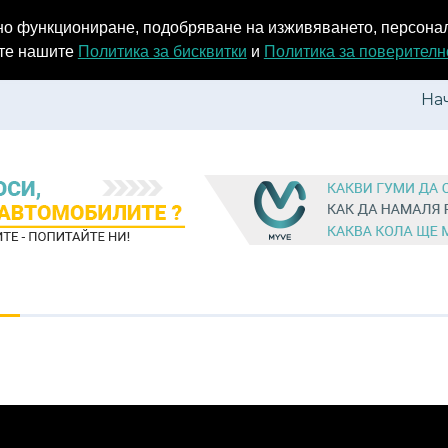
емно функциониране, подобряване на изживяването, персон
ате нашите
Политика за бисквитки
и
Политика за поверителн
На