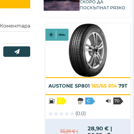
СКОРО ДА
ПОСКЪПНАТ РЯЗКО
Коментара
AUSTONE SP801
165/65 R14
79T
C
C
70
- B
(0.0)
28,90 € |
33,29 € |