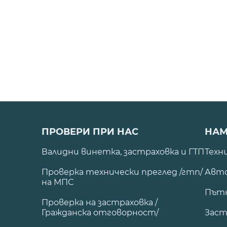
ПРОВЕРИ ПРИ НАС
НАМ
Валидни винетка, застраховка и ГТП
Техн
Проверка технически преглед /гтп/
Авто
на МПС
Път
Проверка на застраховка /
Гражданска отговорност/
Заст