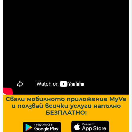
Свали мобилното приложение MyVe
и ползвай всички услуги напълно
БЕЗПЛАТНО: