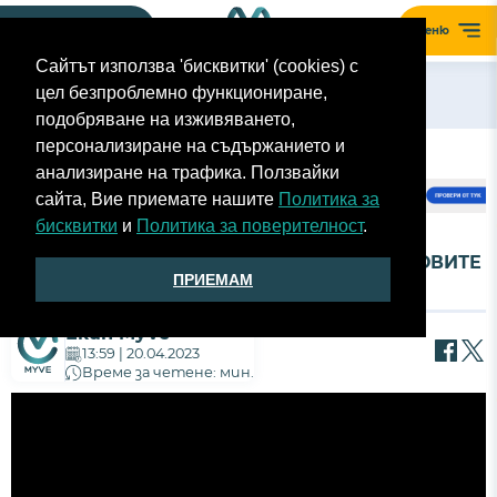
Моят гараж
Меню
Сайтът използва 'бисквитки' (cookies) с
цел безпроблемно функциониране,
Назад
подобряване на изживяването,
персонализиране на съдържанието и
анализиране на трафика. Ползвайки
сайта, Вие приемате нашите
Политика за
бисквитки
и
Политика за поверителност
.
AUTO FEST S09EP16 - ПЪРВИ ДОПИР ОТ НОВИТЕ
ПРИЕМАМ
М МОДЕЛИ НА BMW
Екип MyVe
13:59 | 20.04.2023
Време за четене: мин.