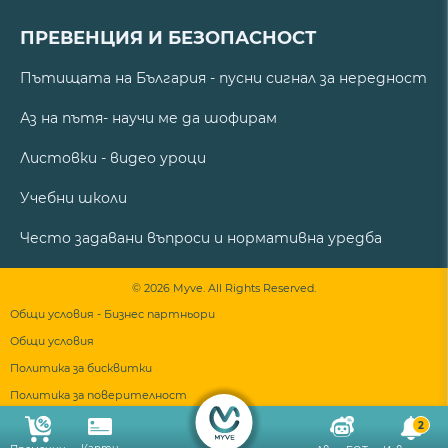
ПРЕВЕНЦИЯ И БЕЗОПАСНОСТ
Пътищата на България - пусни сигнал за нередност
Аз на пътя- научи ме да шофирам
Листовки - видео уроци
Учебни школи
Често задавани въпроси и нормативна уредба
© 2026 Myve. All Rights Reserved.
Общи условия - Бизнес партньори
Общи условия
Политика за бисквитки
Политика за поверителност
2