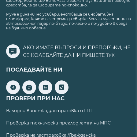
шофьор, който ще Ви помага в грижата за Вашите превозни
средства, за да шофирате по-спокойно.
MyVe е динамично усъвършенстваща се иновативна
платформа, която се стреми да свърже всички участници на
автомобилния пазар по-бързо, по-лесно и по-удобно в среда
на взаимно доверие.
АКО ИМАТЕ ВЪПРОСИ И ПРЕПОРЪКИ, НЕ
СЕ КОЛЕБАЙТЕ ДА НИ ПИШЕТЕ
ТУК
ПОСЛЕДВАЙТЕ НИ
ПРОВЕРИ ПРИ НАС
Валидни винетка, застраховка и ГТП
Проверка технически преглед /гтп/ на МПС
Проверка на застраховка /Гражданска