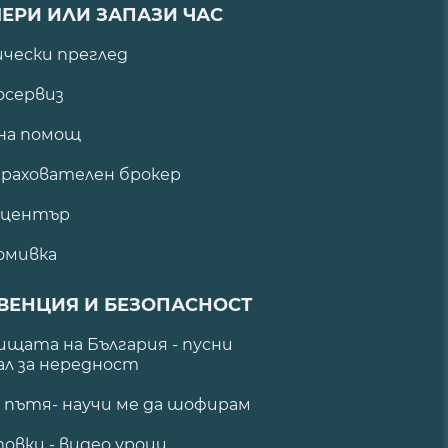
ЕРИ ИЛИ ЗАПАЗИ ЧАС
ически преглед
сервиз
на помощ
рахователен брокер
 център
омивка
ВЕНЦИЯ И БЕЗОПАСНОСТ
щата на България - пусни
ал за нередност
а пътя- научи ме да шофирам
овки - видео уроци