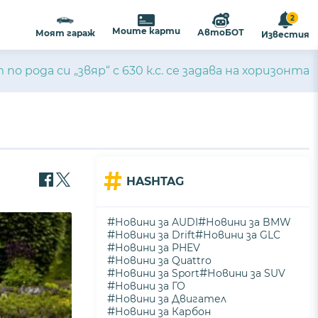
2
Моите карти
АвтоБОТ
Моят гараж
Известия
по рода си „звяр“ с 630 к.с. се задава на хоризонта
#
HASHTAG
#
#
Новини за AUDI
Новини за BMW
#
#
Новини за Drift
Новини за GLC
#
Новини за PHEV
#
Новини за Quattro
#
#
Новини за Sport
Новини за SUV
#
Новини за ГО
#
Новини за Двигател
#
Новини за Карбон