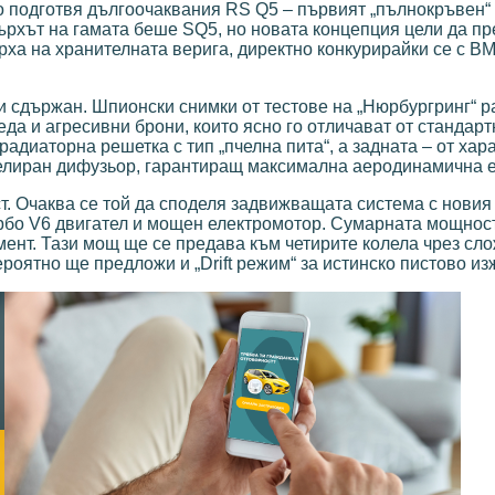
ато подготвя дългоочаквания RS Q5 – първият „пълнокръвен“
ърхът на гамата беше SQ5, но новата концепция цели да п
рха на хранителната верига, директно конкурирайки се с B
и сдържан. Шпионски снимки от тестове на „Нюрбургринг“ р
да и агресивни брони, които ясно го отличават от стандарт
адиаторна решетка с тип „пчелна пита“, а задната – от хар
делиран дифузьор, гарантиращ максимална аеродинамична 
т. Очаква се той да споделя задвижващата система с новия 
урбо V6 двигател и мощен електромотор. Сумарната мощност
мент. Тази мощ ще се предава към четирите колела чрез сл
ероятно ще предложи и „Drift режим“ за истинско пистово и