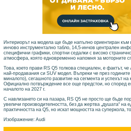
Интериорът на модела ще бъде напълно ориентиран към во
инчово инструментално табло, 14,5-инчов централен инф
специфични графики, спортни седалки с високо страничн
атмосфера, която едновременно напомня за моторните с
Това, което прави RS Q5 толкова специален, е фактът, ч
най-продавания си SUV модел. Въпреки че през годините 
миналото), сегашното развитие на сегмента и успехът на 
Официално потвърждение все още предстои, но според екс
началото на 2027 г.
С навлизането си на пазара, RS Q5 не просто ще бъде по
увеличи производителността, без да жертва „душата“ на е
практичността на Q5, но искат мощността на суперкола, 
Изображение: Audi