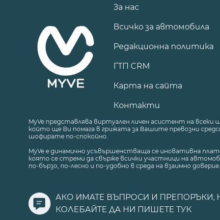
За нас
Всичко за автомобила
Редакционна политика
ГТП CRM
Карта на сайта
Контакти
MyVe представлява виртуален личен асистент на всеки 
който ще Ви помага в грижата за Вашите превозни средст
шофирате по-спокойно.
MyVe е динамично усъвършенстваща се иновативна плат
която се стреми да свърже всички участници на автомоб
по-бързо, по-лесно и по-удобно в среда на взаимно доверие
АКО ИМАТЕ ВЪПРОСИ И ПРЕПОРЪКИ, 
КОЛЕБАЙТЕ ДА НИ ПИШЕТЕ
ТУК