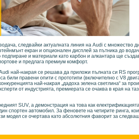
дача, следвайки актуалната линия на Audi с множество ди
отейнмънт екран и опционален дисплей за пътника до водач
о подпиране и материали като карбон и алкантара ще създа
портове и предлага премиум комфорт.
е Audi най-накрая се решава да приложи пълната си RS про
са били правени опити с прототипи (включително с V8 двиг
конкуренцията най-накрая „дадоха зелена светлина“ за прои
перти от индустрията, премиерата се очаква в края на таз
редният SUV, а демонстрация на това как електрификацият
дин спортен автомобил. За феновете на четирите ринга, кои
този модел се очертава като абсолютния фаворит за следващ