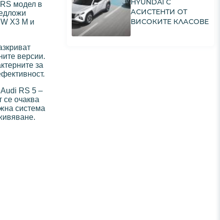
HYUNDAI С
 RS модел в
АСИСТЕНТИ ОТ
редложи
ВИСОКИТЕ КЛАСОВЕ
MW X3 M и
азкриват
ните версии.
актерните за
ефективност.
Audi RS 5 –
 се очаква
ожна система
зживяване.