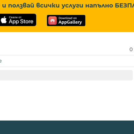
и ползвай всички услуги напълно
БЕЗП
0
е