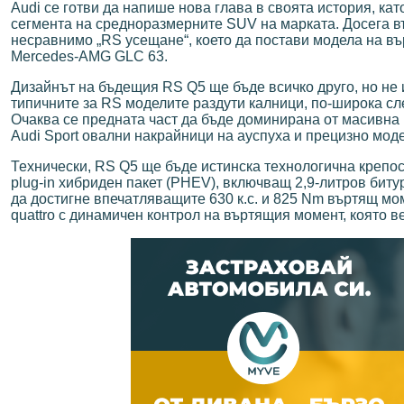
Audi се готви да напише нова глава в своята история, к
сегмента на средноразмерните SUV на марката. Досега в
несравнимо „RS усещане“, което да постави модела на въ
Mercedes-AMG GLC 63.
Дизайнът на бъдещия RS Q5 ще бъде всичко друго, но не 
типичните за RS моделите раздути калници, по-широка сле
Очаква се предната част да бъде доминирана от масивна р
Audi Sport овални накрайници на ауспуха и прецизно мо
Технически, RS Q5 ще бъде истинска технологична крепос
plug-in хибриден пакет (PHEV), включващ 2,9-литров бит
да достигне впечатляващите 630 к.с. и 825 Nm въртящ мо
quattro с динамичен контрол на въртящия момент, която в