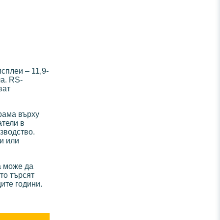
сплеи – 11,9-
а. RS-
ват
грама върху
атели в
зводство.
и или
а може да
то търсят
ите години.