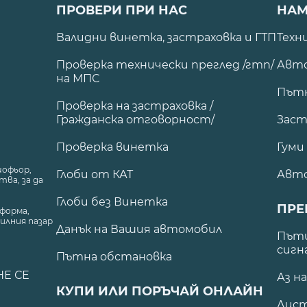
ПРОВЕРИ ПРИ НАС
НАМ
Валидни винетка, застраховка и ГТП
Техн
Проверка технически преглед /гтп/
Авто
на МПС
Път
Проверка на застраховка /
Гражданска отговорност/
Заст
Проверка винетка
Гуми
шофьор,
Глоби от КАТ
Авт
ва, за да
Глоби без Винетка
ПРЕ
форма,
илния пазар
Данък на Вашия автомобил
.
Пъти
сигн
Пътна обстановка
НЕ СЕ
Аз н
КУПИ ИЛИ ПОРЪЧАЙ ОНЛАЙН
Лист