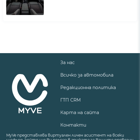
За нас
Всичко за автомобила
Редакционна политика
ГТП CRM
Карта на сайта
Контакти
MyVe представлява виртуален личен асистент на всеки
шофьор, който ще Ви помага в грижата за Вашите превозни