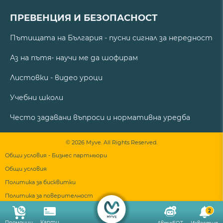
ПРЕВЕНЦИЯ И БЕЗОПАСНОСТ
Пътищата на България - пусни сигнал за нередност
Аз на пътя- научи ме да шофирам
Листовки - видео уроци
Учебни школи
Често задавани въпроси и нормативна уредба
© 2026 Myve. All Rights Reserved.
Общи условия - Бизнес партньори
Общи условия
Политика за бисквитки
Политика за поверителност
2
Карти
Промоции