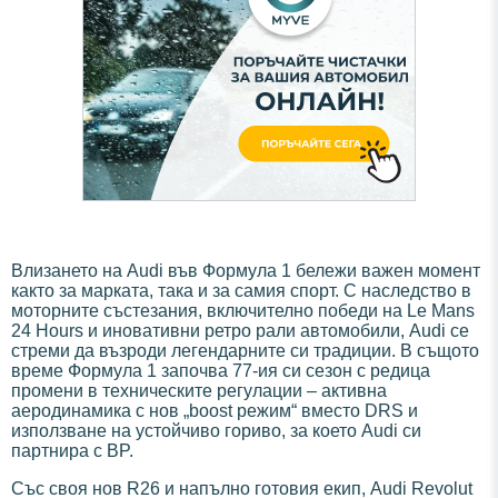
Влизането на Audi във Формула 1 бележи важен момент
както за марката, така и за самия спорт. С наследство в
моторните състезания, включително победи на Le Mans
24 Hours и иновативни ретро рали автомобили, Audi се
стреми да възроди легендарните си традиции. В същото
време Формула 1 започва 77-ия си сезон с редица
промени в техническите регулации – активна
аеродинамика с нов „boost режим“ вместо DRS и
използване на устойчиво гориво, за което Audi си
партнира с BP.
Със своя нов R26 и напълно готовия екип, Audi Revolut