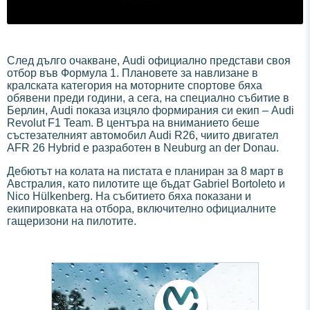
След дълго очакване, Audi официално представи своя
отбор във Формула 1. Плановете за навлизане в
кралската категория на моторните спортове бяха
обявени преди години, а сега, на специално събитие в
Берлин, Audi показа изцяло формирания си екип – Audi
Revolut F1 Team. В центъра на вниманието беше
състезателният автомобил Audi R26, чиито двигател
AFR 26 Hybrid е разработен в Neuburg an der Donau.
Дебютът на колата на пистата е планиран за 8 март в
Австралия, като пилотите ще бъдат Gabriel Bortoleto и
Nico Hülkenberg. На събитието бяха показани и
екипировката на отбора, включително официалните
гащеризони на пилотите.