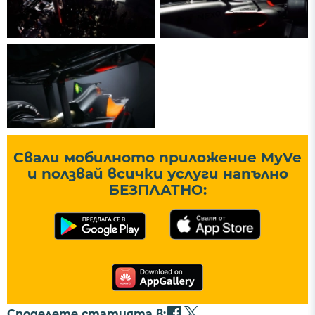
Свали мобилното приложение MyVe
и ползвай всички услуги напълно
БЕЗПЛАТНО:
Споделете статията в: