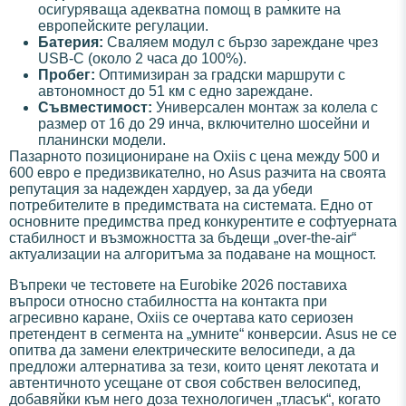
осигуряваща адекватна помощ в рамките на
европейските регулации.
Батерия:
Сваляем модул с бързо зареждане чрез
USB-C (около 2 часа до 100%).
Пробег:
Оптимизиран за градски маршрути с
автономност до 51 км с едно зареждане.
Съвместимост:
Универсален монтаж за колела с
размер от 16 до 29 инча, включително шосейни и
планински модели.
Пазарното позициониране на Oxiis с цена между 500 и
600 евро е предизвикателно, но Asus разчита на своята
репутация за надежден хардуер, за да убеди
потребителите в предимствата на системата. Едно от
основните предимства пред конкурентите е софтуерната
стабилност и възможността за бъдещи „over-the-air“
актуализации на алгоритъма за подаване на мощност.
Въпреки че тестовете на Eurobike 2026 поставиха
въпроси относно стабилността на контакта при
агресивно каране, Oxiis се очертава като сериозен
претендент в сегмента на „умните“ конверсии. Asus не се
опитва да замени електрическите велосипеди, а да
предложи алтернатива за тези, които ценят лекотата и
автентичното усещане от своя собствен велосипед,
добавяйки към него доза технологичен „тласък“, когато