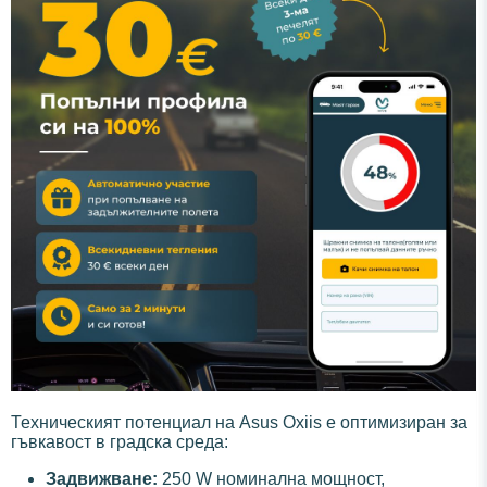
Техническият потенциал на Asus Oxiis е оптимизиран за
гъвкавост в градска среда:
Задвижване:
250 W номинална мощност,