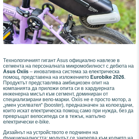
Технологичният гигант Asus официално навлезе в
сегмента на персоналната микромобилност с дебюта на
Asus Oxiis
– иновативна система за електрическа
помощ, представена на изложението
Eurobike 2026
.
Продуктът представлява амбициозен опит на
компанията да приложи опита си в хардуерната
инженерна мисъл към сегмент, доминиран от
специализирани вело-марки. Oxiis не е просто мотор, а
„умен усилвател“ (booster), предназначен за колоездачи,
които искат електрическа помощ само при нужда, без да
превръщат велосипеда си в тежък, напълно
електрически e-bike.
Дизайнът на устройството е подчинен на
функционалността: модулът се закрепва към колчето на