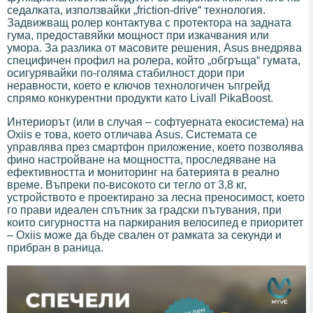
седалката, използвайки „friction-drive“ технология.
Задвижващ ролер контактува с протектора на задната
гума, предоставяйки мощност при изкачвания или
умора. За разлика от масовите решения, Asus внедрява
специфичен профил на ролера, който „обгръща“ гумата,
осигурявайки по-голяма стабилност дори при
неравности, което е ключов технологичен ъпгрейд
спрямо конкурентни продукти като Livall PikaBoost.
Интериорът (или в случая – софтуерната екосистема) на
Oxiis е това, което отличава Asus. Системата се
управлява през смартфон приложение, което позволява
фино настройване на мощността, проследяване на
ефективността и мониторинг на батерията в реално
време. Въпреки по-високото си тегло от 3,8 кг,
устройството е проектирано за лесна преносимост, което
го прави идеален спътник за градски пътувания, при
които сигурността на паркирания велосипед е приоритет
– Oxiis може да бъде свален от рамката за секунди и
прибран в раница.