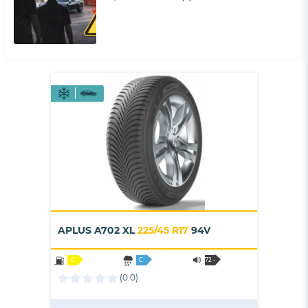
APLUS A702 XL
225/45 R17
94V
C
C
72 -
B
(0.0)