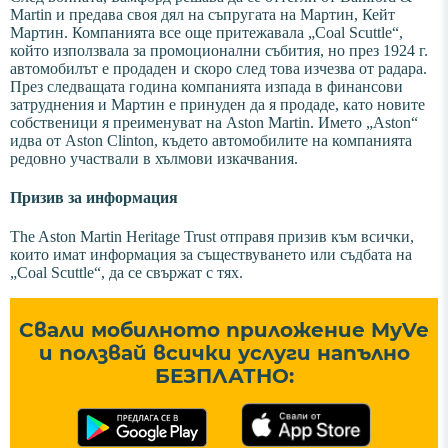
Martin и предава своя дял на съпругата на Мартин, Кейт
Мартин. Компанията все още притежавала „Coal Scuttle“,
който използвала за промоционални събития, но през 1924 г.
автомобилът е продаден и скоро след това изчезва от радара.
През следващата година компанията изпада в финансови
затруднения и Мартин е принуден да я продаде, като новите
собственици я преименуват на Aston Martin. Името „Aston“
идва от Aston Clinton, където автомобилите на компанията
редовно участвали в хълмови изкачвания.
Призив за информация
The Aston Martin Heritage Trust отправя призив към всички,
които имат информация за съществуването или съдбата на
„Coal Scuttle“, да се свържат с тях.
Свали мобилното приложение MyVe
и ползвай всички услуги напълно
БЕЗПЛАТНО: