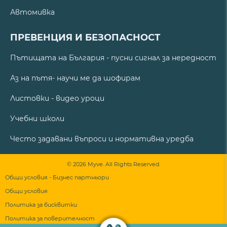
Автомивка
ПРЕВЕНЦИЯ И БЕЗОПАСНОСТ
Пътищата на България - пусни сигнал за нередност
Аз на пътя- научи ме да шофирам
Листовки - видео уроци
Учебни школи
Често задавани въпроси и нормативна уредба
© 2026 Myve. All Rights Reserved.
Общи условия - Бизнес партньори
Общи условия
Политика за бисквитки
Политика за поверителност