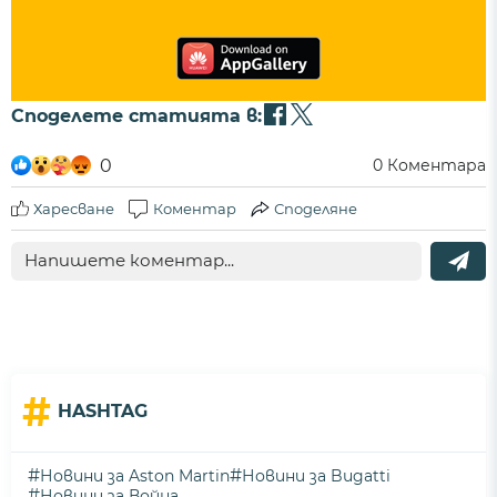
Споделете статията в:
0
0
Коментара
Харесване
Коментар
Споделяне
#
HASHTAG
#
#
Новини за Aston Martin
Новини за Bugatti
#
Новини за Война