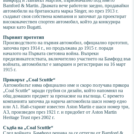
Бамфорд и Лайънъл Мартин, първоначално под името
Bamford & Martin. Двамата вече работели заедно, продавайки
автомобили на британската марка Singer, но през 1913 г.
създават своя собствена компания и започват да проектират
висококачествен спортен автомобил, който да конкурира
марки като Bugatti.
Първият прототип
Производството на първия автомобил, официално прототип,
започва през 1914 г., но продължава до 1915 г. поради
началото на Първата световна война. Въпреки
предизвикателствата, включително участието на Бамфорд във
войната, автомобилът е завършен и регистриран на 16 март
1915 г.
Прякорът „Coal Scuttle“
Автомобилът няма официално име и скоро получава прякора
„Coal Scuttle“ заради грубия си дизайн, който напомнял на
общ домашен предмет за пренасяне на въглища. С времето
компанията започва да нарича автомобила шаси номер едно
или A1. Най-старият известен Aston Martin е шаси номер три,
A3, произведен през 1921 г. и придобит от Aston Martin
Heritage Trust през 2002 г.
Съдба на „Coal Scuttle“
След войната, Бамфорд решава да се оттегли от Bamford &