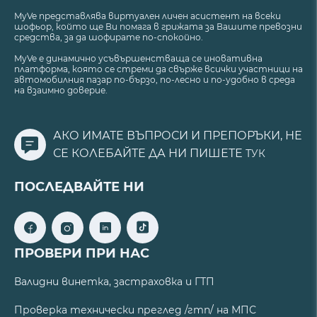
MyVe представлява виртуален личен асистент на всеки
шофьор, който ще Ви помага в грижата за Вашите превозни
средства, за да шофирате по-спокойно.
MyVe е динамично усъвършенстваща се иновативна
платформа, която се стреми да свърже всички участници на
автомобилния пазар по-бързо, по-лесно и по-удобно в среда
на взаимно доверие.
АКО ИМАТЕ ВЪПРОСИ И ПРЕПОРЪКИ, НЕ
СЕ КОЛЕБАЙТЕ ДА НИ ПИШЕТЕ
ТУК
ПОСЛЕДВАЙТЕ НИ
ПРОВЕРИ ПРИ НАС
Валидни винетка, застраховка и ГТП
Проверка технически преглед /гтп/ на МПС