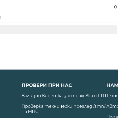
0
е
ПРОВЕРИ ПРИ НАС
НАМ
Валидни винетка, застраховка и ГТП
Техн
Проверка технически преглед /гтп/
Авто
на МПС
Път