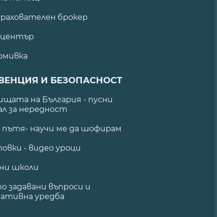
рахователен брокер
 център
омивка
ВЕНЦИЯ И БЕЗОПАСНОСТ
щата на България - пусни
ал за нередност
а пътя- научи ме да шофирам
овки - видео уроци
ни школи
о задавани въпроси и
ативна уредба