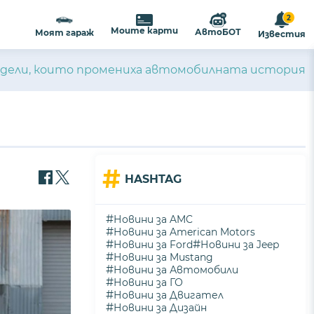
2
Моите карти
АвтоБОТ
Моят гараж
Известия
одели, които промениха автомобилната история
#
HASHTAG
#
Новини за AMC
#
Новини за American Motors
#
#
Новини за Ford
Новини за Jeep
#
Новини за Mustang
#
Новини за Автомобили
#
Новини за ГО
#
Новини за Двигател
#
Новини за Дизайн