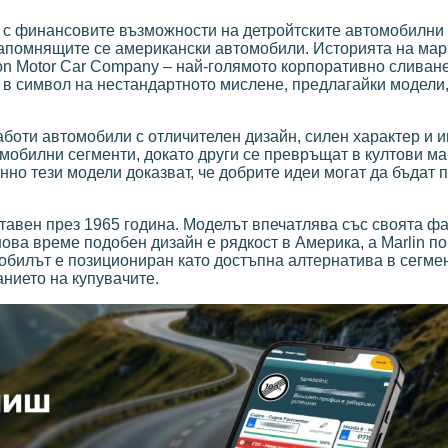
е с финансовите възможности на детройтските автомобилни 
-запомнящите се американски автомобили. Историята на мар
dson Motor Car Company – най-голямото корпоративно сливан
в символ на нестандартното мислене, предлагайки модели,
боти автомобили с отличителен дизайн, силен характер и 
омобилни сегменти, докато други се превръщат в култови м
но тези модели доказват, че добрите идеи могат да бъдат 
тавен през 1965 година. Моделът впечатлява със своята фа
нова време подобен дизайн е рядкост в Америка, а Marlin по
обилът е позициониран като достъпна алтернатива в сегме
нието на купувачите.