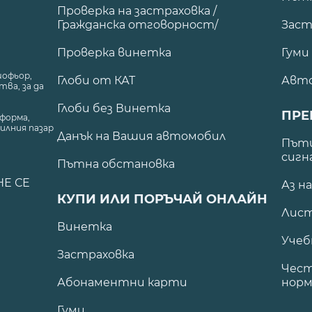
Проверка на застраховка /
Гражданска отговорност/
Заст
Проверка винетка
Гуми
шофьор,
Глоби от КАТ
Авт
ва, за да
Глоби без Винетка
ПРЕ
форма,
илния пазар
Данък на Вашия автомобил
.
Пъти
сигн
Пътна обстановка
НЕ СЕ
Аз н
КУПИ ИЛИ ПОРЪЧАЙ ОНЛАЙН
Лист
Винетка
Учеб
Застраховка
Чест
Абонаментни карти
норм
Гуми