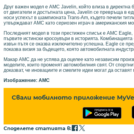
Друг важен модел е AMC Javelin, който влиза в директна 
от двигатели и достъпната цена, Javelin се превръща в 
носи успехът в шампионата Trans-Am, където печели титли
утвърждават AMC като сериозен играч в американския мо
Последният модел в този престижен списък е AMC Eagle, 
първите истински кросоувъри в историята. Комбинацията
извън пътя се оказва изключително успешна. Eagle се пред
показва визия за бъдещето, която автомобилната индустр
Макар AMC да не успява да оцелее като независим произ
моделите, които променят автомобилния свят. От спортни
доказват, че иновациите и смелите идеи могат да оставят
Изображение: AMC
Свали мобилното приложение MyVe 
Споделете статията в: