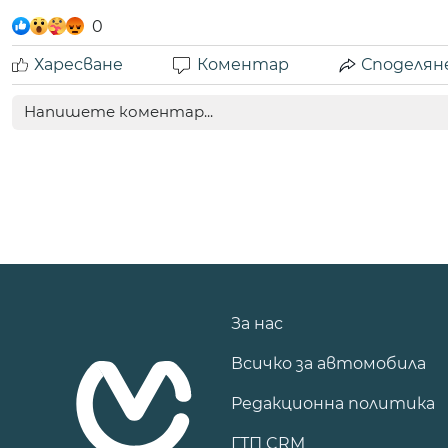
0
Харесване
Коментар
Споделян
За нас
Всичко за автомобила
Редакционна политика
ГТП CRM