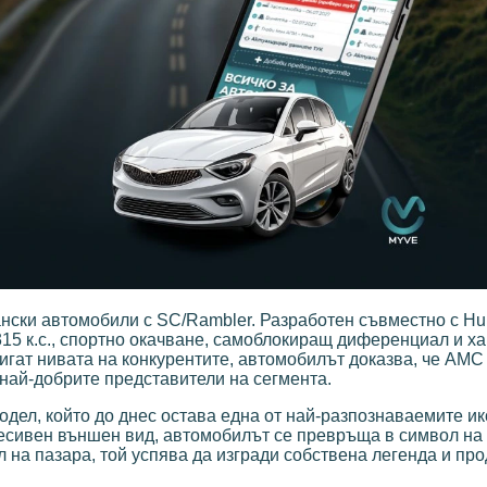
нски автомобили с SC/Rambler. Разработен съвместно с Hur
315 к.с., спортно окачване, самоблокиращ диференциал и х
игат нивата на конкурентите, автомобилът доказва, че AMC
 най-добрите представители на сегмента.
одел, който до днес остава една от най-разпознаваемите ик
гресивен външен вид, автомобилът се превръща в символ н
 на пазара, той успява да изгради собствена легенда и пр