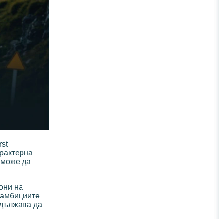
st
арактерна
 може да
они на
а амбициите
одължава да