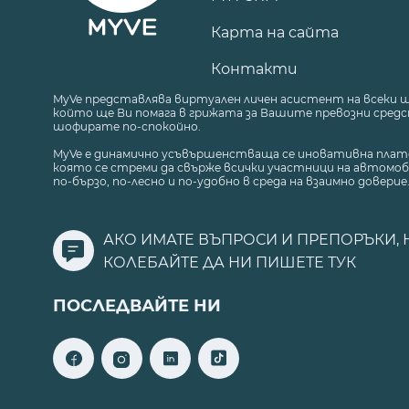
Карта на сайта
Контакти
MyVe представлява виртуален личен асистент на всеки 
който ще Ви помага в грижата за Вашите превозни средст
шофирате по-спокойно.
MyVe е динамично усъвършенстваща се иновативна плат
която се стреми да свърже всички участници на автомоб
по-бързо, по-лесно и по-удобно в среда на взаимно доверие
АКО ИМАТЕ ВЪПРОСИ И ПРЕПОРЪКИ, 
КОЛЕБАЙТЕ ДА НИ ПИШЕТЕ
ТУК
ПОСЛЕДВАЙТЕ НИ