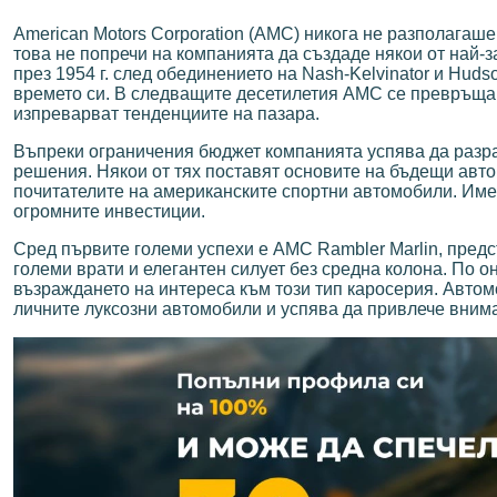
American Motors Corporation (AMC) никога не разполагаш
това не попречи на компанията да създаде някои от най
през 1954 г. след обединението на Nash-Kelvinator и Hu
времето си. В следващите десетилетия AMC се превръща 
изпреварват тенденциите на пазара.
Въпреки ограничения бюджет компанията успява да разра
решения. Някои от тях поставят основите на бъдещи авт
почитателите на американските спортни автомобили. Имен
огромните инвестиции.
Сред първите големи успехи е AMC Rambler Marlin, предс
големи врати и елегантен силует без средна колона. По о
възраждането на интереса към този тип каросерия. Автом
личните луксозни автомобили и успява да привлече внима