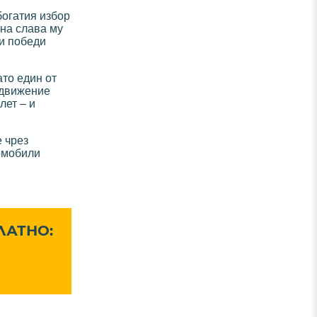
богатия избор
лна слава му
зи победи
ато един от
 движение
лет – и
 чрез
томобили
ЛАТНО: