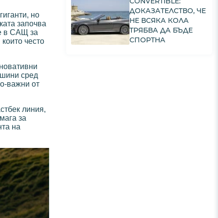
CONVERTIBLE:
ДОКАЗАТЕЛСТВО, ЧЕ
гиганти, но
НЕ ВСЯКА КОЛА
ката започва
ТРЯБВА ДА БЪДЕ
е в САЩ за
СПОРТНА
 които често
иновативни
ашини сред
по-важни от
стбек линия,
мага за
нта на