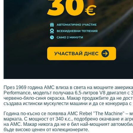
През 1969 година AMC влиза в света на мощните америка
Performance, моделът получава 6,5-литров V8 двигател с 
червено-бяло-синя окраска. Макар продажбите да не дост
създава истински мускулести машини и да се конкурира с
Година по-късно се появява AMC Rebel "The Machine" – м
марката. С мощност от 340 к.с., подобрено окачване и а
на AMC. Макар никога да не е бил най-мощният автомобил
бъде високо ценен от колекционерите.