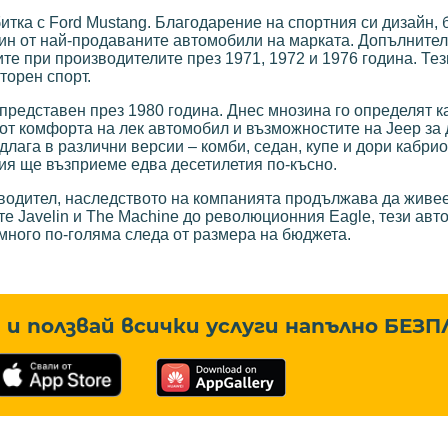
битка с Ford Mustang. Благодарение на спортния си дизайн, 
един от най-продаваните автомобили на марката. Допълните
те при производителите през 1971, 1972 и 1976 година. Те
торен спорт.
представен през 1980 година. Днес мнозина го определят к
 от комфорта на лек автомобил и възможностите на Jeep за
лага в различни версии – комби, седан, купе и дори кабрио
ия ще възприеме едва десетилетия по-късно.
водител, наследството на компанията продължава да живее
те Javelin и The Machine до революционния Eagle, тези ав
 много по-голяма следа от размера на бюджета.
и ползвай всички услуги напълно
БЕЗП