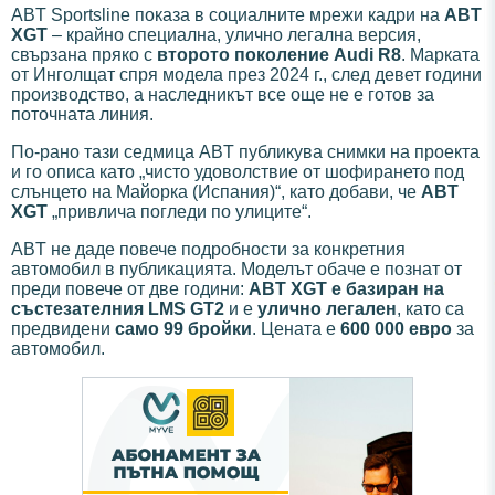
ABT Sportsline показа в социалните мрежи кадри на
ABT
XGT
– крайно специална, улично легална версия,
свързана пряко с
второто поколение Audi R8
. Марката
от Инголщат спря модела през 2024 г., след девет години
производство, а наследникът все още не е готов за
поточната линия.
По-рано тази седмица ABT публикува снимки на проекта
и го описа като „чисто удоволствие от шофирането под
слънцето на Майорка (Испания)“, като добави, че
ABT
XGT
„привлича погледи по улиците“.
ABT не даде повече подробности за конкретния
автомобил в публикацията. Моделът обаче е познат от
преди повече от две години:
ABT XGT е базиран на
състезателния LMS GT2
и е
улично легален
, като са
предвидени
само 99 бройки
. Цената е
600 000 евро
за
автомобил.