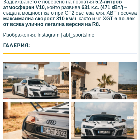
Задвижването е поверено на познатия
5,2-литров
атмосферен V10
, който развива
631 к.с. (471 кВт/)
–
същата мощност като при GT2 състезателя. ABT посочва
максимална скорост 310 км/ч
, както и че
XGT е по-лек
от всяка улично легална версия на R8
.
Изображения: Instagram | abt_sportsline
ГАЛЕРИЯ: