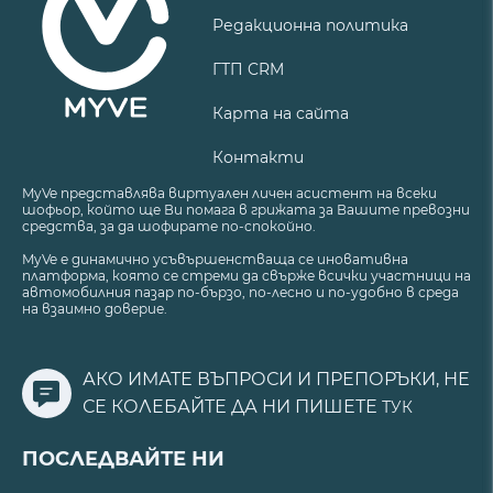
Редакционна политика
ГТП CRM
Карта на сайта
Контакти
MyVe представлява виртуален личен асистент на всеки
шофьор, който ще Ви помага в грижата за Вашите превозни
средства, за да шофирате по-спокойно.
MyVe е динамично усъвършенстваща се иновативна
платформа, която се стреми да свърже всички участници на
автомобилния пазар по-бързо, по-лесно и по-удобно в среда
на взаимно доверие.
АКО ИМАТЕ ВЪПРОСИ И ПРЕПОРЪКИ, НЕ
СЕ КОЛЕБАЙТЕ ДА НИ ПИШЕТЕ
ТУК
ПОСЛЕДВАЙТЕ НИ