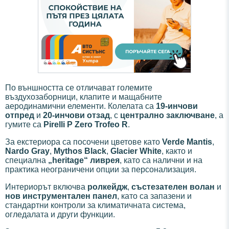
По външността се отличават големите
въздухозаборници, клапите и мащабните
аеродинамични елементи. Колелата са
19-инчови
отпред
и
20-инчови отзад
, с
централно заключване
, а
гумите са
Pirelli P Zero Trofeo R
.
За екстериора са посочени цветове като
Verde Mantis
,
Nardo Gray
,
Mythos Black
,
Glacier White
, както и
специална
„heritage“ ливрея
, като са налични и на
практика неограничени опции за персонализация.
Интериорът включва
ролкейдж
,
състезателен волан
и
нов инструментален панел
, като са запазени и
стандартни контроли за климатичната система,
огледалата и други функции.