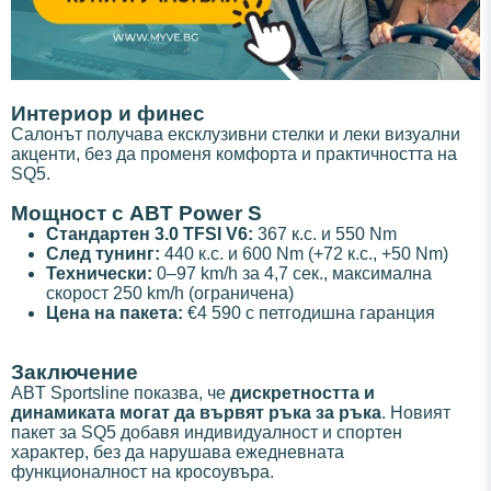
Интериор и финес
Салонът получава ексклузивни стелки и леки визуални
акценти, без да променя комфорта и практичността на
SQ5.
Мощност с ABT Power S
Стандартен 3.0 TFSI V6:
367 к.с. и 550 Nm
След тунинг:
440 к.с. и 600 Nm (+72 к.с., +50 Nm)
Технически:
0–97 km/h за 4,7 сек., максимална
скорост 250 km/h (ограничена)
Цена на пакета:
€4 590 с петгодишна гаранция
Заключение
ABT Sportsline показва, че
дискретността и
динамиката могат да вървят ръка за ръка
. Новият
пакет за SQ5 добавя индивидуалност и спортен
характер, без да нарушава ежедневната
функционалност на кросоувъра.