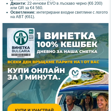
Джанти:
22-инчови EVO в лъскаво черно (€6 200)
или GR за €4 560.
Осветление:
интегрирани входни светлини с логото
на ABT (€61).