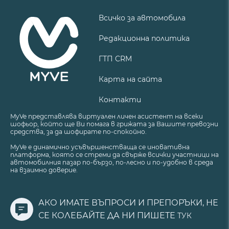
Всичко за автомобила
Редакционна политика
ГТП CRM
Карта на сайта
Контакти
MyVe представлява виртуален личен асистент на всеки
шофьор, който ще Ви помага в грижата за Вашите превозни
средства, за да шофирате по-спокойно.
MyVe е динамично усъвършенстваща се иновативна
платформа, която се стреми да свърже всички участници на
автомобилния пазар по-бързо, по-лесно и по-удобно в среда
на взаимно доверие.
АКО ИМАТЕ ВЪПРОСИ И ПРЕПОРЪКИ, НЕ
СЕ КОЛЕБАЙТЕ ДА НИ ПИШЕТЕ
ТУК