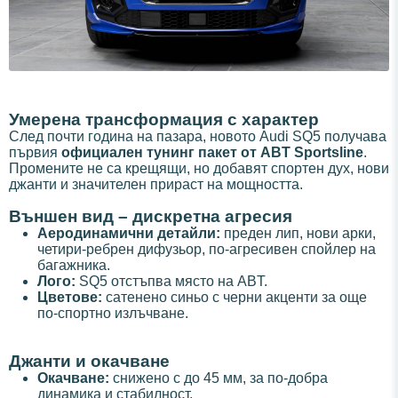
Умерена трансформация с характер
След почти година на пазара, новото Audi SQ5 получава
първия
официален тунинг пакет от ABT Sportsline
.
Промените не са крещящи, но добавят спортен дух, нови
джанти и значителен прираст на мощността.
Външен вид – дискретна агресия
Аеродинамични детайли:
преден лип, нови арки,
четири-ребрен дифузьор, по-агресивен спойлер на
багажника.
Лого:
SQ5 отстъпва място на ABT.
Цветове:
сатенено синьо с черни акценти за още
по-спортно излъчване.
Джанти и окачване
Окачване:
снижено с до 45 мм, за по-добра
динамика и стабилност.