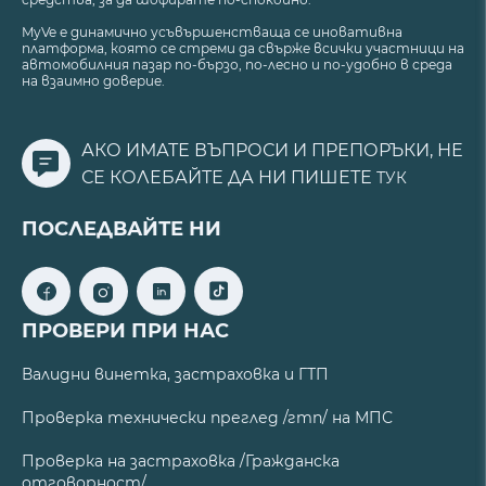
MyVe е динамично усъвършенстваща се иновативна
платформа, която се стреми да свърже всички участници на
автомобилния пазар по-бързо, по-лесно и по-удобно в среда
на взаимно доверие.
АКО ИМАТЕ ВЪПРОСИ И ПРЕПОРЪКИ, НЕ
СЕ КОЛЕБАЙТЕ ДА НИ ПИШЕТЕ
ТУК
ПОСЛЕДВАЙТЕ НИ
ПРОВЕРИ ПРИ НАС
Валидни винетка, застраховка и ГТП
Проверка технически преглед /гтп/ на МПС
Проверка на застраховка /Гражданска
отговорност/