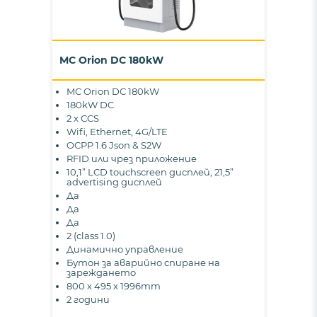
MC Orion DC 180kW
MC Orion DC 180kW
180kW DC
2 x CCS
Wifi, Ethernet, 4G/LTE
OCPP 1.6 Json & S2W
RFID или чрез приложение
10,1” LCD touchscreen дисплей, 21,5”
advertising дисплей
Да
Да
Да
2 (class 1.0)
Динамично управление
Бутон за аварийно спиране на
зареждането
800 х 495 х 1996mm
2 години