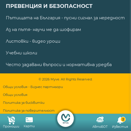
ПРЕВЕНЦИЯ И БЕЗОПАСНОСТ
Пътищата на България - пусни сигнал за нередност
Аз на пътя- научи ме да шофирам
Листовки - видео уроци
Учебни школи
Често задавани въпроси и нормативна уредба
© 2026 Myve. All Rights Reserved.
Общи условия - Бизнес партньори
Общи условия
Политика за бисквитки
Политика за поверителност
2
Карти
Промоции
АвтоБОТ
Известия