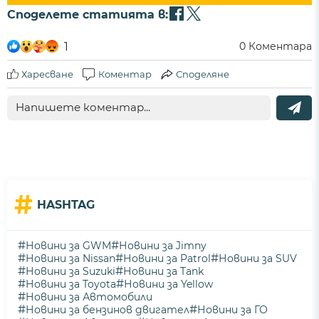
Споделете статията в:
1
0
Коментара
Харесване
Коментар
Споделяне
#
HASHTAG
#
#
Новини за GWM
Новини за Jimny
#
#
#
Новини за Nissan
Новини за Patrol
Новини за SUV
#
#
Новини за Suzuki
Новини за Tank
#
#
Новини за Toyota
Новини за Yellow
#
Новини за Автомобили
#
#
Новини за бензинов двигател
Новини за ГО