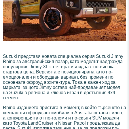
Suzuki представя новата специална серия Suzuki Jimny
Rhino за австралийския пазар, като моделът надгражда
популярния Jimny XL с пет врати и идва с по-висока
стартова цена. Версията е позиционирана като по-
емоционален и оборудван вариант, без промени по
основната офроуд архитектура. Това е важен ход за
марката, защото Jimny остава най-продаваният модел
на Suzuki в региона и ключов играч в достъпния 4x4
сегмент.
Rhino изданието пристига в момент, в който търсенето на
компактни офроуд автомобили в Australia остава силно,
а конкуренцията от по-големи и по-скъпи SUV модели
като Toyota LandCruiser и Nissan Patrol продължава да
расте. Suzuki използва тази ниша, за да предложи по-