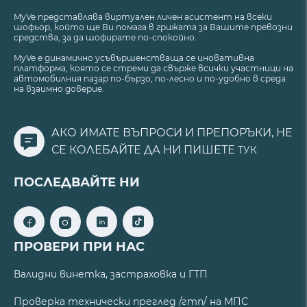
MyVe представлява виртуален личен асистент на всеки
шофьор, който ще Ви помага в грижата за Вашите превозни
средства, за да шофирате по-спокойно.
MyVe е динамично усъвършенстваща се иновативна
платформа, която се стреми да свърже всички участници на
автомобилния пазар по-бързо, по-лесно и по-удобно в среда
на взаимно доверие.
АКО ИМАТЕ ВЪПРОСИ И ПРЕПОРЪКИ, НЕ
СЕ КОЛЕБАЙТЕ ДА НИ ПИШЕТЕ
ТУК
ПОСЛЕДВАЙТЕ НИ
ПРОВЕРИ ПРИ НАС
Валидни винетка, застраховка и ГТП
Проверка технически преглед /гтп/ на МПС