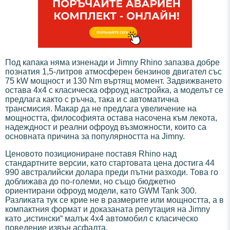
Под капака няма изненади и Jimny Rhino запазва добре
познатия 1,5-литров атмосферен бензинов двигател със
75 kW мощност и 130 Nm въртящ момент. Задвижването
остава 4x4 с класическа офроуд настройка, а моделът се
предлага както с ръчна, така и с автоматична
трансмисия. Макар да не предлага увеличение на
мощността, философията остава насочена към лекота,
надеждност и реални офроуд възможности, които са
основната причина за популярността на Jimny.
Ценовото позициониране поставя Rhino над
стандартните версии, като стартовата цена достига 44
990 австралийски долара преди пътни разходи. Това го
доближава до по-големи, но също бюджетно
ориентирани офроуд модели, като GWM Tank 300.
Разликата тук се крие не в размерите или мощността, а в
компактния формат и доказаната репутация на Jimny
като „истински“ малък 4x4 автомобил с класическо
поведение извън асфалта.