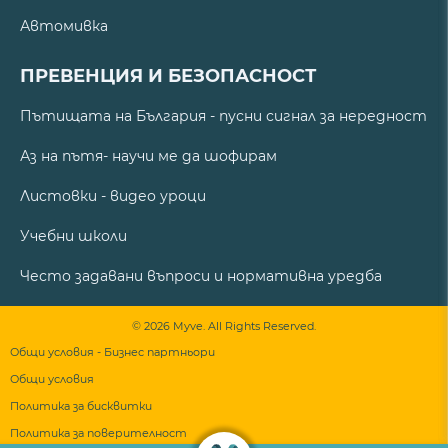
Автомивка
ПРЕВЕНЦИЯ И БЕЗОПАСНОСТ
Пътищата на България - пусни сигнал за нередност
Аз на пътя- научи ме да шофирам
Листовки - видео уроци
Учебни школи
Често задавани въпроси и нормативна уредба
© 2026 Myve. All Rights Reserved.
Общи условия - Бизнес партньори
Общи условия
Политика за бисквитки
Политика за поверителност