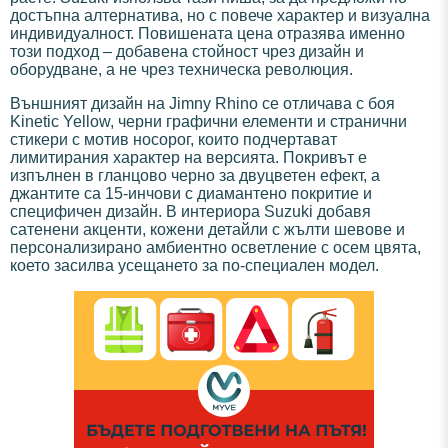
достъпна алтернатива, но с повече характер и визуална
индивидуалност. Повишената цена отразява именно
този подход – добавена стойност чрез дизайн и
оборудване, а не чрез техническа революция.
Външният дизайн на Jimny Rhino се отличава с боя
Kinetic Yellow, черни графични елементи и странични
стикери с мотив носорог, които подчертават
лимитирания характер на версията. Покривът е
изпълнен в гланцово черно за двуцветен ефект, а
джантите са 15-инчови с диамантено покритие и
специфичен дизайн. В интериора Suzuki добавя
сатенени акценти, кожени детайли с жълти шевове и
персонализирано амбиентно осветление с осем цвята,
което засилва усещането за по-специален модел.