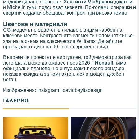
модифицирано окачване.
Златисти V-образни джанти
и Michelin гуми подсилват визията. По-големи спирачки и
спортни седалки обещават контрол при високо темпо.
Цветове и материали
CGI моделът е оцветен в лилаво с видим карбон на
ключови места. Контрастните елементи напомнят синьо-
златната схема на класическия Williams. Детайлите
пресъздават духа на 90-те в съвременен вид.
Въпреки че проектът е виртуален, той демонстрира как
легендата може да оживее през 2026 г.
Renault
няма
официални планове, но ентусиазмът около рендъра
показва жаждата за компактен, лек и мощен джобен
бегач.
Изображения: Instagram | davidbaylisdesign
ГАЛЕРИЯ: