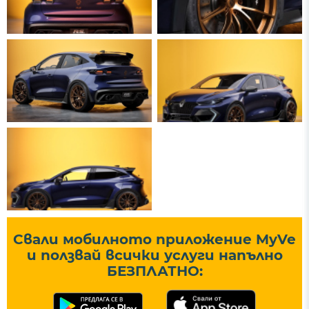
Свали мобилното приложение MyVe
и ползвай всички услуги напълно
БЕЗПЛАТНО: