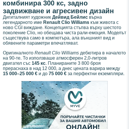
комбинира 300 кс, задно
задвижване и агресивен дизайн
Дигиталният художник
Дейвид Бейлис
върна
легендарното име
Renault Clio Williams
към живота с
ново CGI виждане. Концепцията стъпва върху шестото
поколение Clio, но обещава чиста рали-емоция. Моделът
съществува само в компютъра, ала външният вид и
обявените параметри впечатляват.
Оригиналното
Renault Clio Williams
дебютира в началото
на 90-те. То използваше атмосферен 2,0-литров
двигател със
145 кс
. Планираните 3 800 броя
прераснаха в над 12 000, а днес цената варира между
15 000–25 000 €
и до
75 000 €
за перфектни екземпляри.