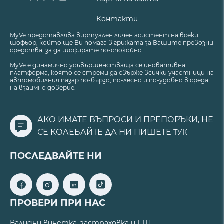
Контакти
MyVe представлява виртуален личен асистент на всеки
шофьор, който ще Ви помага в грижата за Вашите превозни
средства, за да шофирате по-спокойно.
MyVe е динамично усъвършенстваща се иновативна
платформа, която се стреми да свърже всички участници на
автомобилния пазар по-бързо, по-лесно и по-удобно в среда
на взаимно доверие.
АКО ИМАТЕ ВЪПРОСИ И ПРЕПОРЪКИ, НЕ
СЕ КОЛЕБАЙТЕ ДА НИ ПИШЕТЕ
ТУК
ПОСЛЕДВАЙТЕ НИ
ПРОВЕРИ ПРИ НАС
Валидни винетка, застраховка и ГТП