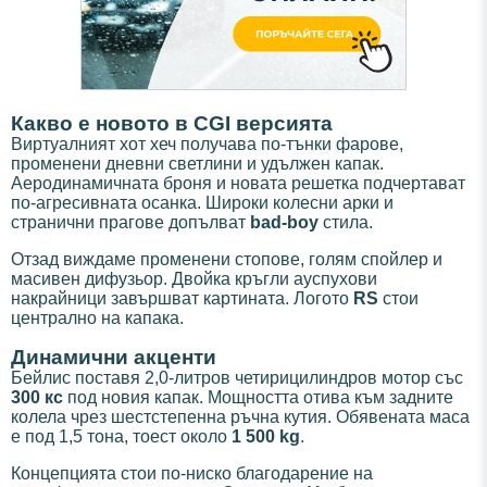
Какво е новото в CGI версията
Виртуалният хот хеч получава по-тънки фарове,
променени дневни светлини и удължен капак.
Аеродинамичната броня и новата решетка подчертават
по-агресивната осанка. Широки колесни арки и
странични прагове допълват
bad-boy
стила.
Отзад виждаме променени стопове, голям спойлер и
масивен дифузьор. Двойка кръгли ауспухови
накрайници завършват картината. Логото
RS
стои
централно на капака.
Динамични акценти
Бейлис поставя 2,0-литров четирицилиндров мотор със
300 кс
под новия капак. Мощността отива към задните
колела чрез шестстепенна ръчна кутия. Обявената маса
е под 1,5 тона, тоест около
1 500 kg
.
Концепцията стои по-ниско благодарение на