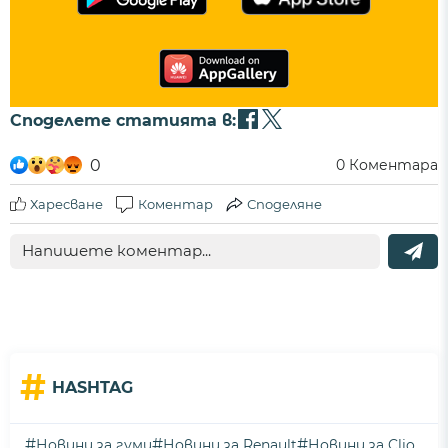
Споделете статията в:
0
0
Коментара
Харесване
Коментар
Споделяне
#
HASHTAG
#
#
#
Новини за гуми
Новини за Renault
Новини за Clio