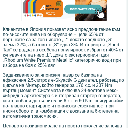
Клиентите в Япония показват ясно предпочитание към
по-високите нива на оборудване – цели 65% от
поръчките са за топ нивото „L“, докато средното „G“
заема 32%, а базовото „S“ едва 3%. Интериорът „Sport
Tan“ се радва на особена популярност, избран от 40% от
купувачите на ниво „L“, докато екстериорният цвят
„Rhodium White Premium Metallic“ категорично води при
избора на боя с 25% дял.
Задвижването за японския пазар се базира на
ефикасния 2,5-литров e-Skyactiv G двигател, работещ по
цикъла на Милър, който генерира 176 к.с. и 237 Nm
въртящ момент. Системата включва 24-волтова меко-
хибридна архитектура с интегриран стартер-генератор,
която добавя допълнителни 6 к.с. и 60 Nm, осигурявайки
по-плавно стартиране и по-висока ефективност при
ниски обороти, в комбинация с доказаната 6-степенна
автоматична трансмисия.
Ценовото позициониране на новото поколение започва