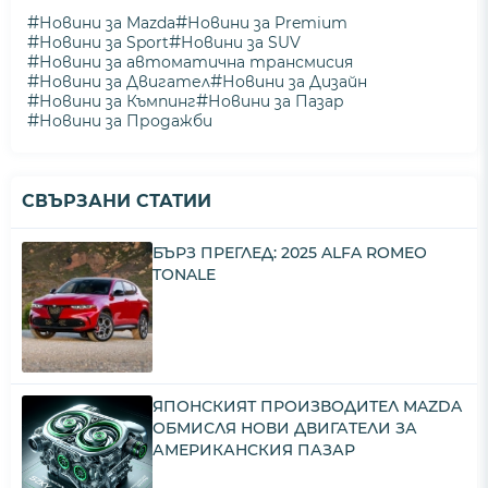
#
#
Новини за Mazda
Новини за Premium
#
#
Новини за Sport
Новини за SUV
#
Новини за автоматична трансмисия
#
#
Новини за Двигател
Новини за Дизайн
#
#
Новини за Къмпинг
Новини за Пазар
#
Новини за Продажби
СВЪРЗАНИ СТАТИИ
БЪРЗ ПРЕГЛЕД: 2025 ALFA ROMEO
TONALE
ЯПОНСКИЯТ ПРОИЗВОДИТЕЛ MAZDA
ОБМИСЛЯ НОВИ ДВИГАТЕЛИ ЗА
АМЕРИКАНСКИЯ ПАЗАР