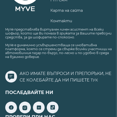
Карта на сайта
Контакти
MyVe представлява виртуален личен асистент на всеки
шофьор, който ще Ви помага в грижата за Вашите превозни
средства, за да шофирате по-спокойно.
MyVe е динамично усъвършенстваща се иновативна
платформа, която се стреми да свърже всички участници на
автомобилния пазар по-бързо, по-лесно и по-удобно в среда
на взаимно доверие.
АКО ИМАТЕ ВЪПРОСИ И ПРЕПОРЪКИ, НЕ
СЕ КОЛЕБАЙТЕ ДА НИ ПИШЕТЕ
ТУК
ПОСЛЕДВАЙТЕ НИ
ПРОВЕРИ ПРИ НАС