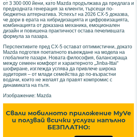
от 3 300 000 йени, като Mazda продължава да предлага и
предходната генерация за клиенти, търсещи по-
бюджетна алтернатива. Успехът на 2026 CX-5 доказва,
че дори в ерата на хибридизацията и цифровизацията,
комбинацията от доказана механика, емоционален
дизайн и повишена практичност остава печелившата
формула за пазара.
Перспективите пред CX-5 остават оптимистични, докато
Mazda подготвя поетапното въвеждане на модела на
глобалните пазари. Новата философия, балансираща
между семеен комфорт и характерното „Jinba-Ittai“
шофиране, изглежда успява да привлече широка
аудитория – от млади семейства до по-възрастни
водачи, които не желаят да правят компромис с
динамиката на пътя.
Изображение: Mazda
Свали мобилното приложение MyVe
и ползвай всички услуги напълно
БЕЗПЛАТНО: