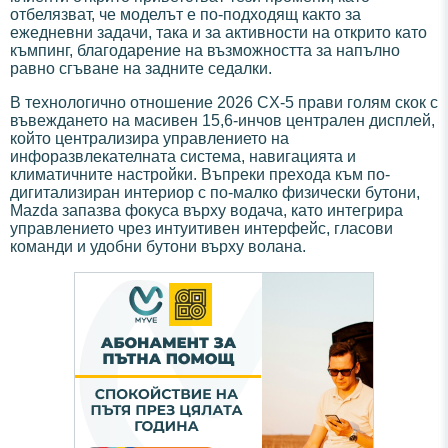
отбелязват, че моделът е по-подходящ както за
ежедневни задачи, така и за активности на открито като
къмпинг, благодарение на възможността за напълно
равно сгъване на задните седалки.
В технологично отношение 2026 CX-5 прави голям скок с
въвеждането на масивен 15,6-инчов централен дисплей,
който централизира управлението на
инфоразвлекателната система, навигацията и
климатичните настройки. Въпреки прехода към по-
дигитализиран интериор с по-малко физически бутони,
Mazda запазва фокуса върху водача, като интегрира
управлението чрез интуитивен интерфейс, гласови
команди и удобни бутони върху волана.