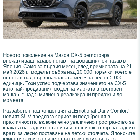
Новото поколение на Mazda CX-5 регистрира
впечатляващ пазарен старт на домашния си пазар в
Япония. Само за първия месец след премиерата на 21
май 2026 г., моделът събра над 10 000 поръчки, което е
пет пъти над първоначалната месечна цел от 2 000
единици. Този успех подчертава значението на CX-5
като най-продавания модел на марката в световен
мащаб, с над 5 милиона реализирани продажби до
момента.
Разработен под концепцията „Emotional Daily Comfort“,
новият SUV предлага сериозни подобрения в
практичността, включително увеличено пространство за
краката на задните пътници и по-широк отвор на задните
врати за лесно поставяне на детски столчета. Японските
клиенти открито приветстват тези промени, като