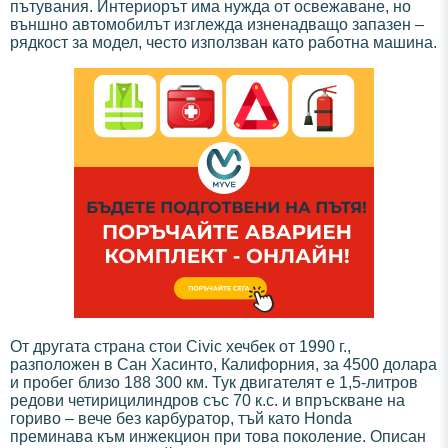
пътувания. Интериорът има нужда от освежаване, но
външно автомобилът изглежда изненадващо запазен –
рядкост за модел, често използван като работна машина.
От другата страна стои Civic хечбек от 1990 г.,
разположен в Сан Хасинто, Калифорния, за 4500 долара
и пробег близо 188 300 км. Тук двигателят е 1,5-литров
редови четирицилиндров със 70 к.с. и впръскване на
гориво – вече без карбуратор, тъй като Honda
преминава към инжекцион при това поколение. Описан