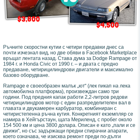
Ръчните скоростни кутии с четири предавки днес са
почти изчезнал вид, но две обяви в Facebook Marketplace
връщат лентата назад. Става дума за Dodge Rampage от
1984 г. и Honda Civic от 1990 г. – и двата с предно
предаване, четирицилиндрови двигатели и максимално
базово оборудване.
Rampage е своеобразен малък „ют“ (лек пикап на лека
автомобилна платформа), произвеждан само три
години. Под предния капак работи 2,2-литров редови
четирицилиндров мотор с един разпределителен вал в
главата и двукамерен карбуратор, комбиниран с
четиристепенна ръчна кутия. Конкретният екземпляр се
намира в Хейгърстаун, щата Мериленд, с пробег около
154 500 км и цена 3800 долара. Описан е като „пали и се
движи“, но със задържащи предни спирачни апарати,
което означава, че изисква ремонт преди по-дълги