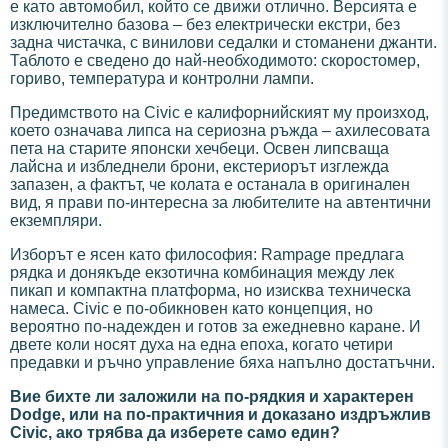
е като автомобил, който се движи отлично. Версията е
изключително базова – без електрически екстри, без
задна чистачка, с винилови седалки и стоманени джанти.
Таблото е сведено до най-необходимото: скоростомер,
гориво, температура и контролни лампи.
Предимството на Civic е калифорнийският му произход,
което означава липса на сериозна ръжда – ахилесовата
пета на старите японски хечбеци. Освен липсваща
лайсна и избледнели брони, екстериорът изглежда
запазен, а фактът, че колата е останала в оригинален
вид, я прави по-интересна за любителите на автентични
екземпляри.
Изборът е ясен като философия: Rampage предлага
рядка и донякъде екзотична комбинация между лек
пикап и компактна платформа, но изисква техническа
намеса. Civic е по-обикновен като концепция, но
вероятно по-надежден и готов за ежедневно каране. И
двете коли носят духа на една епоха, когато четири
предавки и ръчно управление бяха напълно достатъчни.
Вие бихте ли заложили на по-рядкия и характерен
Dodge, или на по-практичния и доказано издръжлив
Civic, ако трябва да изберете само един?