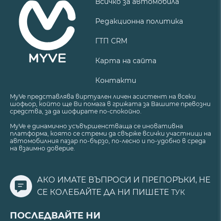
Всичко за автомобила
Редакционна политика
ГТП CRM
Карта на сайта
Контакти
MyVe представлява виртуален личен асистент на всеки
шофьор, който ще Ви помага в грижата за Вашите превозни
средства, за да шофирате по-спокойно.
MyVe е динамично усъвършенстваща се иновативна
платформа, която се стреми да свърже всички участници на
автомобилния пазар по-бързо, по-лесно и по-удобно в среда
на взаимно доверие.
АКО ИМАТЕ ВЪПРОСИ И ПРЕПОРЪКИ, НЕ
СЕ КОЛЕБАЙТЕ ДА НИ ПИШЕТЕ
ТУК
ПОСЛЕДВАЙТЕ НИ