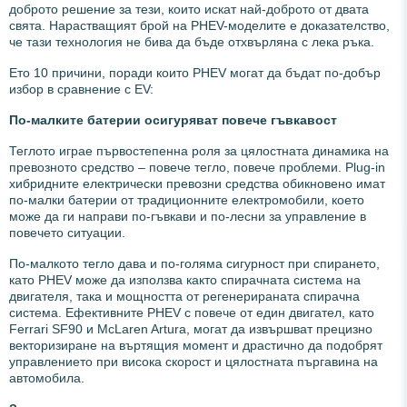
доброто решение за тези, които искат най-доброто от двата
свята. Нарастващият брой на PHEV-моделите е доказателство,
че тази технология не бива да бъде отхвърляна с лека ръка.
Ето 10 причини, поради които PHEV могат да бъдат по-добър
избор в сравнение с EV:
По-малките батерии осигуряват повече гъвкавост
Теглото играе първостепенна роля за цялостната динамика на
превозното средство – повече тегло, повече проблеми. Plug-in
хибридните електрически превозни средства обикновено имат
по-малки батерии от традиционните електромобили, което
може да ги направи по-гъвкави и по-лесни за управление в
повечето ситуации.
По-малкото тегло дава и по-голяма сигурност при спирането,
като PHEV може да използва както спирачната система на
двигателя, така и мощността от регенерираната спирачна
система. Ефективните PHEV с повече от един двигател, като
Ferrari SF90 и McLaren Artura, могат да извършват прецизно
векторизиране на въртящия момент и драстично да подобрят
управлението при висока скорост и цялостната пъргавина на
автомобила.