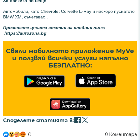
За всекиго по нещо
Автомобили, като Chevrolet Corvette E-Ray и наскоро пуснатото
BMW XM, съчетават...
Прочетете цялата статия на следния линк:
https://autozona.bg
Свали мобилното приложение MyVe
и ползвай всички услуги напълно
БЕЗПЛАТНО:
Споделете статията в:
0
0
Коментара