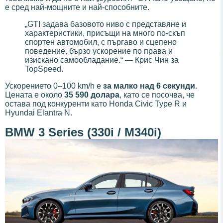
е сред най-мощните и най-способните.
„GTI задава базовото ниво с представяне и
характеристики, присъщи на много по-скъп
спортен автомобил, с пъргаво и сцепено
поведение, бързо ускорение по права и
изискано самообладание.“ — Крис Чин за
TopSpeed.
Ускорението 0–100 km/h е
за малко над 6 секунди
.
Цената е около
35 590 долара
, като се посочва, че
остава под конкуренти като Honda Civic Type R и
Hyundai Elantra N.
BMW 3 Series (330i / M340i)