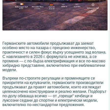
Германските автомобили продължават да заемат
особено място на пазара с прецизно инженерство,
практичност и силен фокус върху усещането зад волана.
С навлизането в 2026 г. формулата не изчезва, а се
променя — с по-бърза електрификация и все по-масово
хибридно представяне, включително при емблематични
модели.
Въпреки по-строгите регулации и променящите се
приоритети на купувачите, германските производители
продължават да правят автомобили, които изглеждат
целенасочено конструирани и реално желани. Подборът
по-долу обхваща всичко — от „горещи“ хечбеци и
луксозни седани до спортни и електрически модели,
включително по-нестандартни предложения.