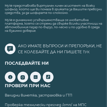
MyVe представлява виртуален личен асистент на всеки
шофьор, който ще Ви помага в грижата за Вашите превозни
средства, за да шофирате по-спокойно.
MyVe е динамично усъвършенстваща се иновативна
платформа, която се стреми да свърже всички участници на
автомобилния пазар по-бързо, по-лесно и по-удобно в среда
на взаимно доверие.
АКО ИМАТЕ ВЪПРОСИ И ПРЕПОРЪКИ, НЕ
СЕ КОЛЕБАЙТЕ ДА НИ ПИШЕТЕ
ТУК
ПОСЛЕДВАЙТЕ НИ
ПРОВЕРИ ПРИ НАС
Валидни винетка, застраховка и ГТП
Проверка технически преглед /гтп/ на МПС