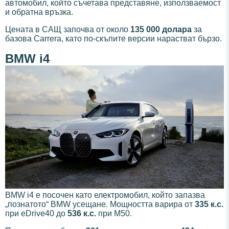
автомобил, който съчетава представяне, използваемост
и обратна връзка.
Цената в САЩ започва от около
135 000 долара
за
базова Carrera, като по-скъпите версии нарастват бързо.
BMW i4
BMW i4 е посочен като електромобил, който запазва
„познатото“ BMW усещане. Мощността варира от
335 к.с.
при eDrive40 до
536 к.с.
при M50.