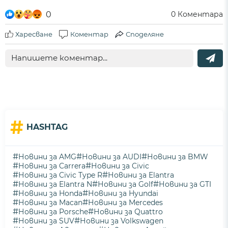
0
0
Коментара
Харесване
Коментар
Споделяне
#
HASHTAG
#
#
#
Новини за AMG
Новини за AUDI
Новини за BMW
#
#
Новини за Carrera
Новини за Civic
#
#
Новини за Civic Type R
Новини за Elantra
#
#
#
Новини за Elantra N
Новини за Golf
Новини за GTI
#
#
Новини за Honda
Новини за Hyundai
#
#
Новини за Macan
Новини за Mercedes
#
#
Новини за Porsche
Новини за Quattro
#
#
Новини за SUV
Новини за Volkswagen