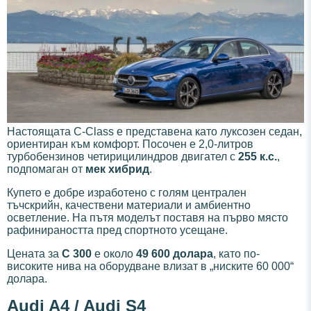
Настоящата C-Class е представена като луксозен седан,
ориентиран към комфорт. Посочен е 2,0-литров
турбобензинов четирицилиндров двигател с
255 к.с.
,
подпомаган от
мек хибрид
.
Купето е добре изработено с голям централен
тъчскрийн, качествени материали и амбиентно
осветление. На пътя моделът поставя на първо място
рафинираността пред спортното усещане.
Цената за
C 300
е около
49 600 долара
, като по-
високите нива на оборудване влизат в „ниските 60 000“
долара.
Audi A4 / Audi S4