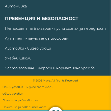
Автомивка
ПРЕВЕНЦИЯ И БЕЗОПАСНОСТ
Пътищата на България - пусни сигнал за нередност
Аз на пътя- научи ме да шофирам
Листовки - видео уроци
Учебни школи
Често задавани въпроси и нормативна уредба
© 2026 Myve. All Rights Reserved.
Общи условия - Бизнес партньори
Общи условия
Политика за бисквитки
Политика за поверителност