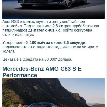
Audi RS3 е малък, шумен и „ненужно“ забавен
автомобил. Под капака има 2,5-литров турбобензинов
петцилиндров двигател с
401 к.с.
, който осигурява
отличителен звук.
Ускорението
0–100 км/ч за около 3,6 секунди
,
подпомогнато от стандартно задвижване на четирите
колела.
Цената е в „средата на 60 000“ долара.
Mercedes-Benz AMG C63 S E
Performance