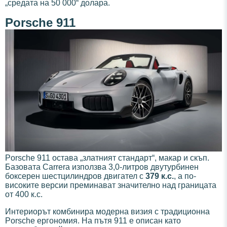
„средата на 50 000“ долара.
Porsche 911
Porsche 911 остава „златният стандарт“, макар и скъп.
Базовата Carrera използва 3,0-литров двутурбинен
боксерен шестцилиндров двигател с
379 к.с.
, а по-
високите версии преминават значително над границата
от 400 к.с.
Интериорът комбинира модерна визия с традиционна
Porsche ергономия. На пътя 911 е описан като