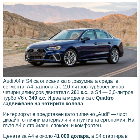
Audi A4 и S4 са описани като „разумната среда“ в
сегмента. A4 разполага с 2,0-литров турбобензинов
четирицилиндров двигател с
261 к.с.
, а S4 — 3,0-литров
турбо V6 с
349 к.с.
И двата модела са с
Quattro
задвижване на четирите колела
.
Интериорът е представен като типично „Audi“ — чист
дизайн, отлични материали и интуитивна ергономия. На
пътя A4 е стабилен, спокоен и комфортен.
Цената за A4 е около
41 000 долара
, а S4 стартира в