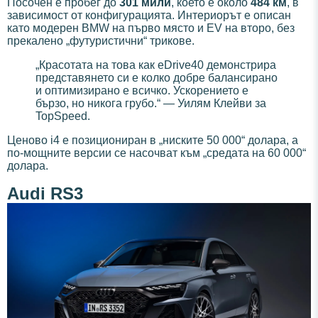
Посочен е пробег до
301 мили
, което е около
484 км
, в
зависимост от конфигурацията. Интериорът е описан
като модерен BMW на първо място и EV на второ, без
прекалено „футуристични“ трикове.
„Красотата на това как eDrive40 демонстрира
представянето си е колко добре балансирано
и оптимизирано е всичко. Ускорението е
бързо, но никога грубо.“ — Уилям Клейви за
TopSpeed.
Ценово i4 е позициониран в „ниските 50 000“ долара, а
по-мощните версии се насочват към „средата на 60 000“
долара.
Audi RS3