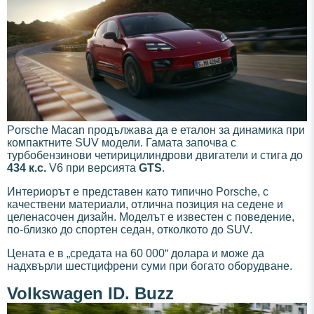
Porsche Macan продължава да е еталон за динамика при
компактните SUV модели. Гамата започва с
турбобензинови четирицилиндрови двигатели и стига до
434 к.с.
V6 при версията
GTS
.
Интериорът е представен като типично Porsche, с
качествени материали, отлична позиция на седене и
целенасочен дизайн. Моделът е известен с поведение,
по-близко до спортен седан, отколкото до SUV.
Цената е в „средата на 60 000“ долара и може да
надхвърли шестцифрени суми при богато оборудване.
Volkswagen ID. Buzz