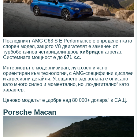
Последният AMG C63 S E Performance е определен като
спорен модел, защото V8 двигателят е заменен от
турбобензинов четирицилиндров
хибриден
агрегат.
Системната мощност е до
671 к.с.
Интериорът е модернизиран, луксозен и ясно
ориентиран към технологии, с AMG-специфични дисплеи
и агресивни детайли. Усещането зад волана е описано
като много силно и моментално, но „по-дигитално“ като
характер.
Ценово моделът е „добре над 80 000+ долара“ в САЩ.
Porsche Macan