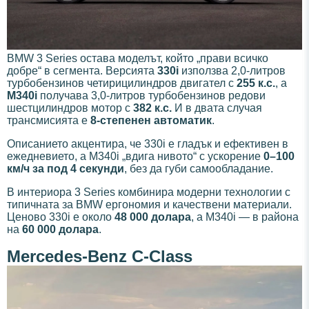
BMW 3 Series остава моделът, който „прави всичко
добре“ в сегмента. Версията
330i
използва 2,0-литров
турбобензинов четирицилиндров двигател с
255 к.с.
, а
M340i
получава 3,0-литров турбобензинов редови
шестцилиндров мотор с
382 к.с.
И в двата случая
трансмисията е
8-степенен автоматик
.
Описанието акцентира, че 330i е гладък и ефективен в
ежедневието, а M340i „вдига нивото“ с ускорение
0–100
км/ч за под 4 секунди
, без да губи самообладание.
В интериора 3 Series комбинира модерни технологии с
типичната за BMW ергономия и качествени материали.
Ценово 330i е около
48 000 долара
, а M340i — в района
на
60 000 долара
.
Mercedes-Benz C-Class