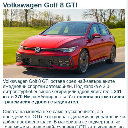
Volkswagen Golf 8 GTI
Volkswagen Golf 8 GTI остава сред най-завършените
ежедневни спортни автомобили. Под капака е 2,0-
литров турбобензинов четирицилиндров двигател с
241
к.с.
и
370 Нм
, комбиниран със
7-степенна автоматична
трансмисия с двоен съединител
.
Силата на модела не е само в ускорението, а в
поведението. GTI се откроява с динамично управление и
добре настроено шаси. В материала се подчертава, че
това може и да не е най-„суровият“ GTI като усещане, но