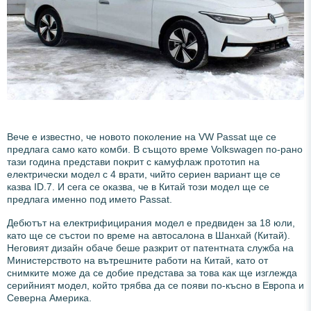
Вече е известно, че новото поколение на VW Passat ще се
предлага само като комби. В същото време Volkswagen по-рано
тази година представи покрит с камуфлаж прототип на
електрически модел с 4 врати, чийто сериен вариант ще се
казва ID.7. И сега се оказва, че в Китай този модел ще се
предлага именно под името Passat.
Дебютът на електрифицирания модел е предвиден за 18 юли,
като ще се състои по време на автосалона в Шанхай (Китай).
Неговият дизайн обаче беше разкрит от патентната служба на
Министерството на вътрешните работи на Китай, като от
снимките може да се добие представа за това как ще изглежда
серийният модел, който трябва да се появи по-късно в Европа и
Северна Америка.