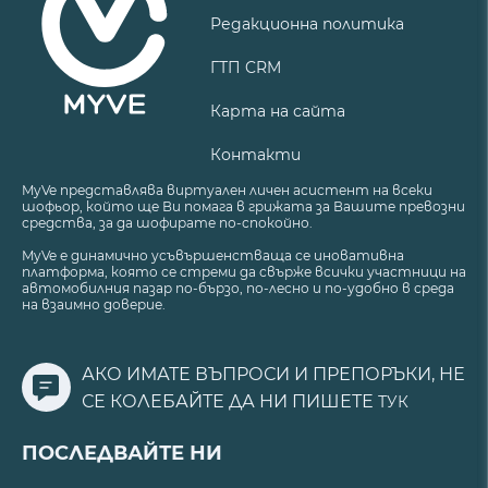
Редакционна политика
ГТП CRM
Карта на сайта
Контакти
MyVe представлява виртуален личен асистент на всеки
шофьор, който ще Ви помага в грижата за Вашите превозни
средства, за да шофирате по-спокойно.
MyVe е динамично усъвършенстваща се иновативна
платформа, която се стреми да свърже всички участници на
автомобилния пазар по-бързо, по-лесно и по-удобно в среда
на взаимно доверие.
АКО ИМАТЕ ВЪПРОСИ И ПРЕПОРЪКИ, НЕ
СЕ КОЛЕБАЙТЕ ДА НИ ПИШЕТЕ
ТУК
ПОСЛЕДВАЙТЕ НИ