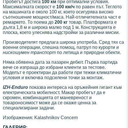
Пробегът достига
100 км
при оптимални условия.
Максималната скорост е
100 км/ч
по равен път. Теглото
на машината е около 100 кг, което осигурява високо
съотношение мощност/маса. Най-отличителната част е
ремаркето. То поема до
200 кг
товар. Платформата е
дълга 1,8 м и широка малко под 1 м. Конструкцията е
плоска, което улеснява надстройки за различни мисии.
Производителят предлага широка употреба. Сред тях са
военни операции, спешна помощ, патрул по курорти и
нискошумен транспорт
по летища и природни обекти.
Няма обявена дата за пазарен дебют. Първа партида
вече се изпраща до избрани клиенти за тестове.
Моделът е проектиран да работи при тежки климатични
условия и включва подсилени точки за монтаж.
IZH-Enduro
показва интереса на оръжейния гигант към
електрическата мобилност. Макар пробегът да е
скромен, комбинацията от маневреност и
товароносимост може да се окаже ценна за
специализирани задачи.
Изображения: Kalashnikov Concern
ГАЛЕРИЯ: