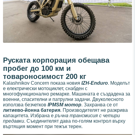
Руската корпорация обещава
пробег до 100 км и
товароносимост 200 кг
Kalashnikov Concern показа новия
IZH-Enduro
. Моделът
е електрически мотоциклет, снабден с
многофункционално ремарке. Машината е създадена за
военни, спасителни и патрулни задачи. Двуколесното
използва безчетков
IPMSM мотор
. Захранва се от
литиево-йонна батерия
. Производителят не разкрива
капацитета. Избрана е
ръчна трансмисия с четири
предавки
. Съединителят дава по-голям контрол върху
въртящия момент при тежък терен.