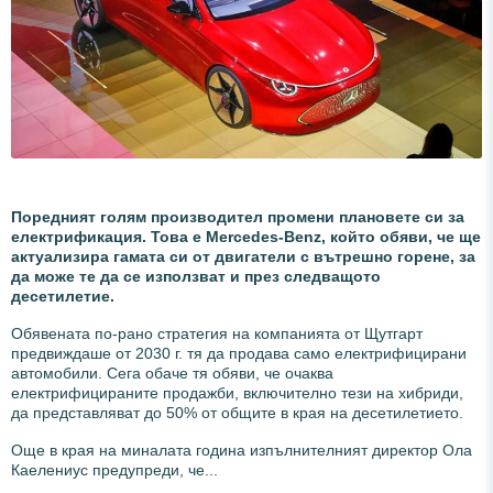
Поредният голям производител промени плановете си за
електрификация. Това е Mercedes-Benz, който обяви, че ще
актуализира гамата си от двигатели с вътрешно горене, за
да може те да се използват и през следващото
десетилетие.
Обявената по-рано стратегия на компанията от Щутгарт
предвиждаше от 2030 г. тя да продава само електрифицирани
автомобили. Сега обаче тя обяви, че очаква
електрифицираните продажби, включително тези на хибриди,
да представляват до 50% от общите в края на десетилетието.
Още в края на миналата година изпълнителният директор Ола
Каелениус предупреди, че...