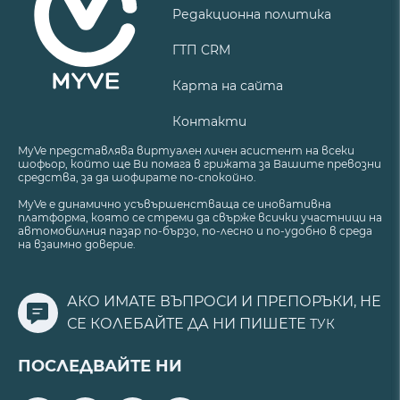
Редакционна политика
ГТП CRM
Карта на сайта
Контакти
MyVe представлява виртуален личен асистент на всеки
шофьор, който ще Ви помага в грижата за Вашите превозни
средства, за да шофирате по-спокойно.
MyVe е динамично усъвършенстваща се иновативна
платформа, която се стреми да свърже всички участници на
автомобилния пазар по-бързо, по-лесно и по-удобно в среда
на взаимно доверие.
АКО ИМАТЕ ВЪПРОСИ И ПРЕПОРЪКИ, НЕ
СЕ КОЛЕБАЙТЕ ДА НИ ПИШЕТЕ
ТУК
ПОСЛЕДВАЙТЕ НИ