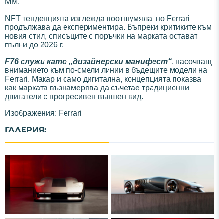
MM.
NFT тенденцията изглежда поотшумяла, но Ferrari
продължава да експериментира. Въпреки критиките към
новия стил, списъците с поръчки на марката остават
пълни до 2026 г.
F76 служи като „дизайнерски манифест“
, насочващ
вниманието към по-смели линии в бъдещите модели на
Ferrari. Макар и само дигитална, концепцията показва
как марката възнамерява да съчетае традиционни
двигатели с прогресивен външен вид.
Изображения: Ferrari
ГАЛЕРИЯ: