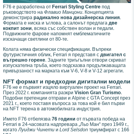
F76 е разработена от
Ferrari Styling Centre
под
ръководството на
Флавио Манцони
. Концепцията
демонстрира
радикално нова дизайнерска линия
.
Формата е ниска и ъглова, а салонът предлага
две
кокпит зони
, всяка със собствен волан и педали.
Подвижните фарове напомнят емблематичните
изскачащи светлини от 80-те.
Колата няма физически спецификации. Въпреки
футуристичния облик, Ferrari я представя с
двигател с
вътрешно горене
. Задните триъгълни отвори скриват
изпускателна тръба, което подсказва продължаващата
привързаност на марката към V-6, V-8 и V-12 агрегати.
NFT формат и предходни дигитални модели
F76 не е първият изцяло виртуален проект на Ferrari.
През 2022 г. компанията разкри
Vision Gran Turismo
.
Подобни претенции отправи и Alpine с GTA Concept през
2021 г., което поставя въпроса за това кой е бил първи
на NFT терена в автомобилната индустрия.
Името F76 отбелязва
76 години
от първата победа на
Ferrari в 24-часовата надпревара „Льо Ман“ през 1949 г.,
когато
Луиджи Чинети
и
Lord Selsdon
триумфират с 166