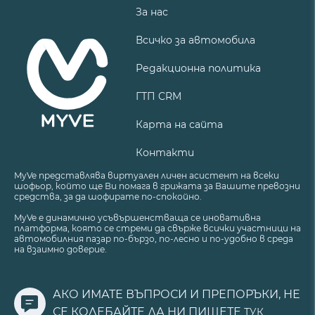
За нас
Всичко за автомобила
Редакционна политика
ГТП CRM
Карта на сайта
Контакти
MyVe представлява виртуален личен асистент на всеки
шофьор, който ще Ви помага в грижата за Вашите превозни
средства, за да шофирате по-спокойно.
MyVe е динамично усъвършенстваща се иновативна
платформа, която се стреми да свърже всички участници на
автомобилния пазар по-бързо, по-лесно и по-удобно в среда
на взаимно доверие.
АКО ИМАТЕ ВЪПРОСИ И ПРЕПОРЪКИ, НЕ
СЕ КОЛЕБАЙТЕ ДА НИ ПИШЕТЕ
ТУК