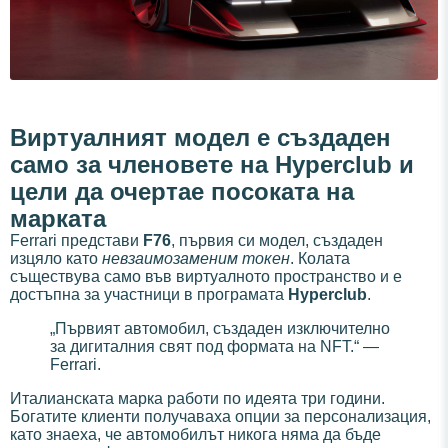
Виртуалният модел е създаден
само за членовете на Hyperclub и
цели да очертае посоката на
марката
Ferrari представи
F76
, първия си модел, създаден
изцяло като
невзаимозаменим токен
. Колата
съществува само във виртуалното пространство и е
достъпна за участници в програмата
Hyperclub
.
„Първият автомобил, създаден изключително
за дигиталния свят под формата на NFT.“ —
Ferrari.
Италианската марка работи по идеята три години.
Богатите клиенти получаваха опции за персонализация,
като знаеха, че автомобилът никога няма да бъде