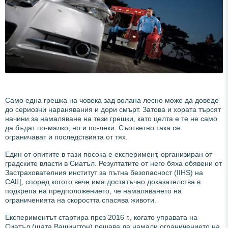
Само една грешка на човека зад волана лесно може да доведе
до сериозни наранявания и дори смърт. Затова и хората търсят
начини за намаляване на тези грешки, като целта е те не само
да бъдат по-малко, но и по-леки. Съответно така се
ограничават и последствията от тях.
Един от опитите в тази посока е експеримент, организиран от
градските власти в Сиатъл. Резултатите от него бяха обявени от
Застрахователния институт за пътна безопасност (IIHS) на
САЩ, според когото вече има достатъчно доказателства в
подкрепа на предположението, че намаляването на
ограниченията на скоростта спасява животи.
Експериментът стартира през 2016 г., когато управата на
Сиатъл (щата Вашингтон) решава да намали ограничението на