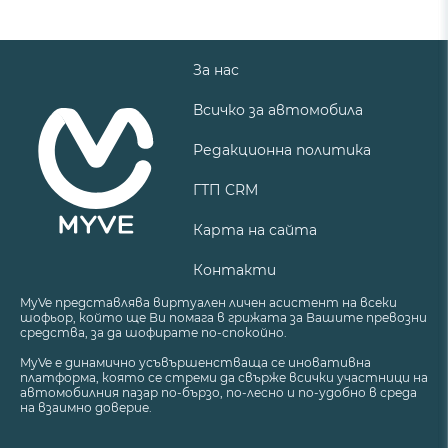
За нас
Всичко за автомобила
Редакционна политика
ГТП CRM
Карта на сайта
Контакти
MyVe представлява виртуален личен асистент на всеки
шофьор, който ще Ви помага в грижата за Вашите превозни
средства, за да шофирате по-спокойно.
MyVe е динамично усъвършенстваща се иновативна
платформа, която се стреми да свърже всички участници на
автомобилния пазар по-бързо, по-лесно и по-удобно в среда
на взаимно доверие.