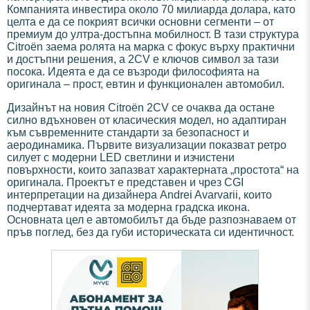
Компанията инвестира около 70 милиарда долара, като
целта е да се покрият всички основни сегменти – от
премиум до ултра-достъпна мобилност. В тази структура
Citroën заема ролята на марка с фокус върху практични
и достъпни решения, а 2CV е ключов символ за тази
посока. Идеята е да се възроди философията на
оригинала – прост, евтин и функционален автомобил.
Дизайнът на новия Citroën 2CV се очаква да остане
силно вдъхновен от класическия модел, но адаптиран
към съвременните стандарти за безопасност и
аеродинамика. Първите визуализации показват ретро
силует с модерни LED светлини и изчистени
повърхности, които запазват характерната „простота“ на
оригинала. Проектът е представен и чрез CGI
интерпретации на дизайнера Andrei Avarvarii, които
подчертават идеята за модерна градска икона.
Основната цел е автомобилът да бъде разпознаваем от
пръв поглед, без да губи историческата си идентичност.