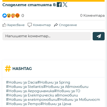
Споделете статията в:
0
0
Коментара
Харесване
Коментар
Споделяне
#
HASHTAG
#
#
Новини за Dacia
Новини за Spring
#
#
Новини за Stellantis
Новини за Автомобили
#
#
Новини за Аеродинамика
Новини за ГО
#
Новини за Електрически автомобили
#
#
Новини за електромобили
Новини за Мобилност
#
#
Новини за Ретро
Новини за Цена