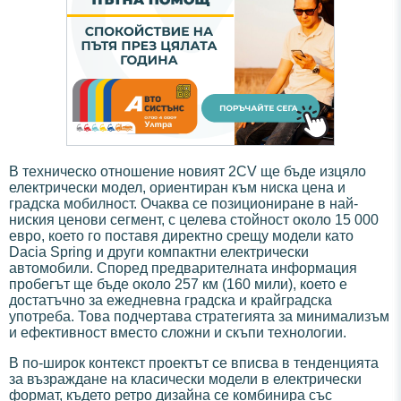
В техническо отношение новият 2CV ще бъде изцяло
електрически модел, ориентиран към ниска цена и
градска мобилност. Очаква се позициониране в най-
ниския ценови сегмент, с целева стойност около 15 000
евро, което го поставя директно срещу модели като
Dacia Spring и други компактни електрически
автомобили. Според предварителната информация
пробегът ще бъде около 257 км (160 мили), което е
достатъчно за ежедневна градска и крайградска
употреба. Това подчертава стратегията за минимализъм
и ефективност вместо сложни и скъпи технологии.
В по-широк контекст проектът се вписва в тенденцията
за възраждане на класически модели в електрически
формат, където ретро дизайна се комбинира със