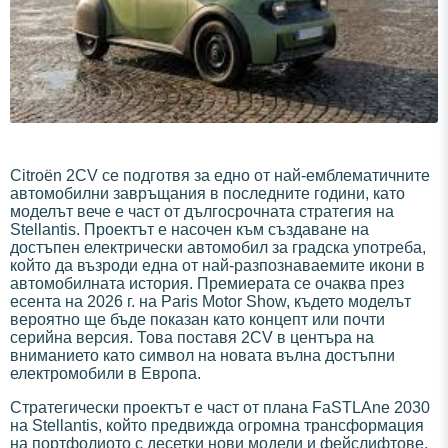
Citroën 2CV се подготвя за едно от най-емблематичните
автомобилни завръщания в последните години, като
моделът вече е част от дългосрочната стратегия на
Stellantis. Проектът е насочен към създаване на
достъпен електрически автомобил за градска употреба,
който да възроди една от най-разпознаваемите икони в
автомобилната история. Премиерата се очаква през
есента на 2026 г. на Paris Motor Show, където моделът
вероятно ще бъде показан като концепт или почти
серийна версия. Това поставя 2CV в центъра на
вниманието като символ на новата вълна достъпни
електромобили в Европа.
Стратегически проектът е част от плана FaSTLAne 2030
на Stellantis, който предвижда огромна трансформация
на портфолиото с десетки нови модели и фейслифтове.