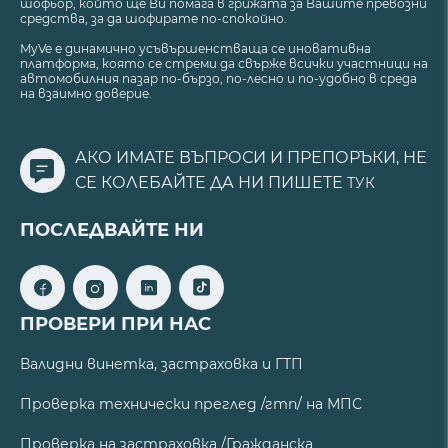
шофьор, който ще Ви помага в грижата за Вашите превозни
средства, за да шофирате по-спокойно.
MyVe е динамично усъвършенстваща се иновативна
платформа, която се стреми да свърже всички участници на
автомобилния пазар по-бързо, по-лесно и по-удобно в среда
на взаимно доверие.
АКО ИМАТЕ ВЪПРОСИ И ПРЕПОРЪКИ, НЕ
СЕ КОЛЕБАЙТЕ ДА НИ ПИШЕТЕ
ТУК
ПОСЛЕДВАЙТЕ НИ
ПРОВЕРИ ПРИ НАС
Валидни винетка, застраховка и ГТП
Проверка технически преглед /гтп/ на МПС
Проверка на застраховка /Гражданска