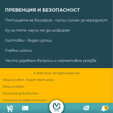
ПРЕВЕНЦИЯ И БЕЗОПАСНОСТ
Пътищата на България - пусни сигнал за нередност
Аз на пътя- научи ме да шофирам
Листовки - видео уроци
Учебни школи
Често задавани въпроси и нормативна уредба
© 2026 Myve. All Rights Reserved.
Общи условия - Бизнес партньори
Общи условия
Политика за бисквитки
Политика за поверителност
2