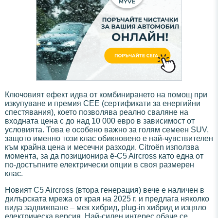
Ключовият ефект идва от комбинирането на помощ при
изкупуване и премия CEE (сертификати за енергийни
спестявания), което позволява реално сваляне на
входната цена с до над 10 000 евро в зависимост от
условията. Това е особено важно за голям семеен SUV,
защото именно този клас обикновено е най-чувствителен
към крайна цена и месечни разходи. Citroën използва
момента, за да позиционира ë-C5 Aircross като една от
по-достъпните електрически опции в своя размерен
клас.
Новият C5 Aircross (втора генерация) вече е наличен в
дилърската мрежа от края на 2025 г. и предлага няколко
вида задвижване – мек хибрид, plug-in хибрид и изцяло
електрическа версия. Най-силен интерес обаче се