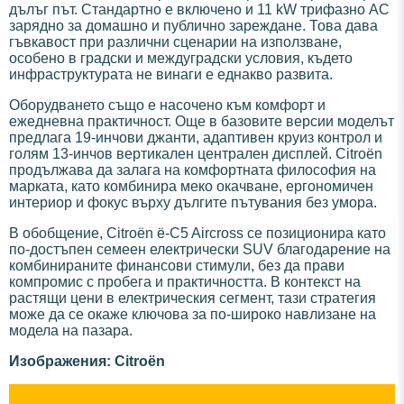
дълъг път. Стандартно е включено и 11 kW трифазно AC
зарядно за домашно и публично зареждане. Това дава
гъвкавост при различни сценарии на използване,
особено в градски и междуградски условия, където
инфраструктурата не винаги е еднакво развита.
Оборудването също е насочено към комфорт и
ежедневна практичност. Още в базовите версии моделът
предлага 19-инчови джанти, адаптивен круиз контрол и
голям 13-инчов вертикален централен дисплей. Citroën
продължава да залага на комфортната философия на
марката, като комбинира меко окачване, ергономичен
интериор и фокус върху дългите пътувания без умора.
В обобщение, Citroën ë-C5 Aircross се позиционира като
по-достъпен семеен електрически SUV благодарение на
комбинираните финансови стимули, без да прави
компромис с пробега и практичността. В контекст на
растящи цени в електрическия сегмент, тази стратегия
може да се окаже ключова за по-широко навлизане на
модела на пазара.
Изображения: Citroën