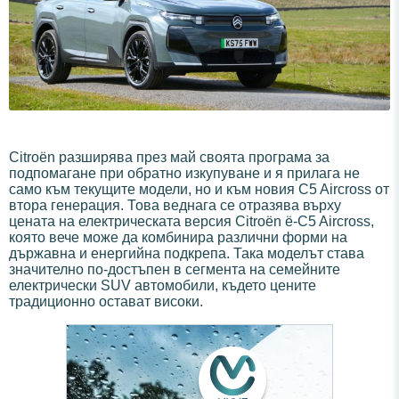
Citroën разширява през май своята програма за
подпомагане при обратно изкупуване и я прилага не
само към текущите модели, но и към новия C5 Aircross от
втора генерация. Това веднага се отразява върху
цената на електрическата версия Citroën ë-C5 Aircross,
която вече може да комбинира различни форми на
държавна и енергийна подкрепа. Така моделът става
значително по-достъпен в сегмента на семейните
електрически SUV автомобили, където цените
традиционно остават високи.