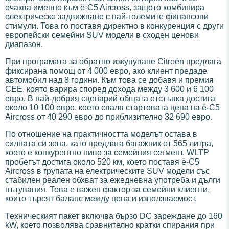
очаква именно към ë-C5 Aircross, защото комбинира
електрическо задвижване с най-големите финансови
стимули. Това го поставя директно в конкуренция с други
европейски семейни SUV модели в сходен ценови
диапазон.
При програмата за обратно изкупуване Citroën предлага
фиксирана помощ от 4 000 евро, ако клиент предаде
автомобил над 8 години. Към това се добавя и премия
CEE, която варира според дохода между 3 600 и 6 100
евро. В най-добрия сценарий общата отстъпка достига
около 10 100 евро, което сваля стартовата цена на ë-C5
Aircross от 40 290 евро до приблизително 32 690 евро.
По отношение на практичността моделът остава в
силната си зона, като предлага багажник от 565 литра,
което е конкурентно ниво за семейния сегмент. WLTP
пробегът достига около 520 км, което поставя ë-C5
Aircross в групата на електрическите SUV модели със
стабилен реален обхват за ежедневна употреба и дълги
пътувания. Това е важен фактор за семейни клиенти,
които търсят баланс между цена и използваемост.
Техническият пакет включва бързо DC зареждане до 160
kW, което позволява сравнително кратки спирания при