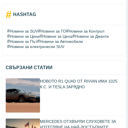
#
HASHTAG
#
#
#
Новини за SUV
Новини за ГО
Новини за Контрол
#
#
#
Новини за Цени
Новини за Цена
Новини за Джанти
#
#
Новини за Път
Новини за Автомобили
#
Новини за електрически SUV
СВЪРЗАНИ СТАТИИ
НОВОТО R1 QUAD ОТ RIVIAN ИМА 1025
К.С. И TESLA ЗАРЯДНО
MERCEDES ОТХВЪРЛИ СЛУХОВЕТЕ ЗА
ИЗТЕГЛЯНЕ НА НАЙ-ДОСТЪПНИТЕ