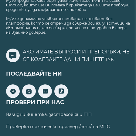
MyVe представлява виртуален личен асистент на всеки
шофьор, който ще Ви помага в грижата за Вашите превозни
средства, за да шофирате по-спокойно.
MyVe е динамично усъвършенстваща се иновативна
платформа, която се стреми да свърже всички участници на
автомобилния пазар по-бързо, по-лесно и по-удобно в среда
на взаимно доверие.
АКО ИМАТЕ ВЪПРОСИ И ПРЕПОРЪКИ, НЕ
СЕ КОЛЕБАЙТЕ ДА НИ ПИШЕТЕ
ТУК
ПОСЛЕДВАЙТЕ НИ
ПРОВЕРИ ПРИ НАС
Валидни винетка, застраховка и ГТП
Проверка технически преглед /гтп/ на МПС