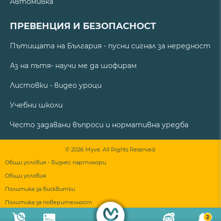
Автомивка
ПРЕВЕНЦИЯ И БЕЗОПАСНОСТ
Пътищата на България - пусни сигнал за нередност
Аз на пътя- научи ме да шофирам
Листовки - видео уроци
Учебни школи
Често задавани въпроси и нормативна уредба
© 2026 Myve. All Rights Reserved.
Общи условия - Бизнес партньори
Общи условия
Политика за бисквитки
Политика за поверителност
2