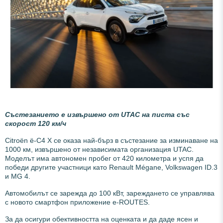
Състезанието е извършено от UTAC
на писта със
скорост 120 км/ч
Citroën ë-C4 X се оказа най-бърз в състезание за изминаване на
1000 км, извършено от независимата организация UTAC.
Моделът има автономен пробег от 420 километра и успя да
победи другите участници като Renault Mégane, Volkswagen ID.3
и MG 4.
Автомобилът се зарежда до 100 кВт, зареждането се управлява
с новото смартфон приложение e-ROUTES.
За да осигури обективността на оценката и да даде ясен и