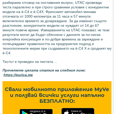
разбираем отговор на поставения въпрос, UTAC провежда
теста паралелно и при строго сравними условия с конкурентни
модели на ë-C4 и ë-C4X. Френският автомобил минава
отсечката от 1000 километра за 11 часа и 57 минути,
включително времето за дозареждане. За да изминат същото
разстояние, конкуретните модели се нуждаят от 14 до 67
минути повече време. Измерванията на UTAC показват, че тези
резултати могат да бъдат обяснени с данните за по-ниска
енергийна консумация и по-добри времена за зареждане и
потвърждават правилността на предприетия подход и
технологичните мерки при създаването на ë-C4 X и сродният му
ë-C4.
Тестът е проведен на пистата....
Прочетете цялата статия на следния линк:
https://eurica.me
Свали мобилното приложение MyVe
и ползвай всички услуги напълно
БЕЗПЛАТНО: