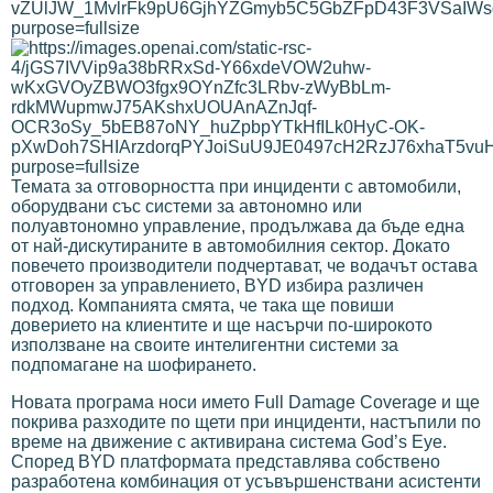
Темата за отговорността при инциденти с автомобили,
оборудвани със системи за автономно или
полуавтономно управление, продължава да бъде една
от най-дискутираните в автомобилния сектор. Докато
повечето производители подчертават, че водачът остава
отговорен за управлението, BYD избира различен
подход. Компанията смята, че така ще повиши
доверието на клиентите и ще насърчи по-широкото
използване на своите интелигентни системи за
подпомагане на шофирането.
Новата програма носи името Full Damage Coverage и ще
покрива разходите по щети при инциденти, настъпили по
време на движение с активирана система God’s Eye.
Според BYD платформата представлява собствено
разработена комбинация от усъвършенствани асистенти