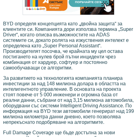
BYD определя концепцията като „двойна защита“ за
клиентите си. Компанията дори използва термина „Super
Driver“, когато описва възможностите на ADAS
системите си, докато ролята на изкуствения интелект е
определена като „Super Personal Assistant“.
Производителят посочва, че крайната му цел остава
постигането на нулев брой пътни инциденти чрез
комбинация от хардуер, софтуер и постоянно
самообучаващи се алгоритми.
За развитието на технологията компанията планира
инвестиции за над 148 милиона долара в областта на
интелигентното управление. В основата на проекта
стоят повече от 5 000 инженери и огромна база от
реални данни, събрани от над 3,15 милиона автомобила,
оборудвани със системи Intelligent Driving Assistance. По
информация на BYD тези автомобили генерират над 199
милиона километра данни дневно, което позволява
непрекъснато подобряване на алгоритмите.
Full Damage Coverage ще бъде достъпна за нови