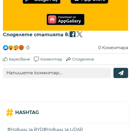
Споделете статията в:
0
0
Коментара
Харесване
Коментар
Споделяне
#
HASHTAG
#
#
Новини за BYD
Новини за LiDAR