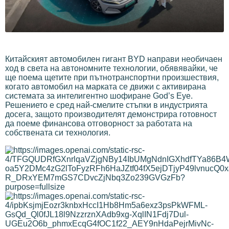
Китайският автомобилен гигант BYD направи необичаен
ход в света на автономните технологии, обявявайки, че
ще поема щетите при пътнотранспортни произшествия,
когато автомобил на марката се движи с активирана
системата за интелигентно шофиране God’s Eye.
Решението е сред най-смелите стъпки в индустрията
досега, защото производителят демонстрира готовност
да поеме финансова отговорност за работата на
собствената си технология.