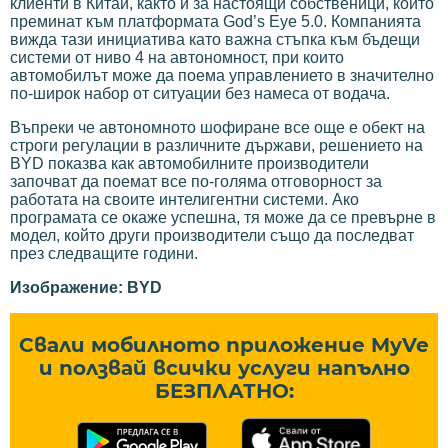
клиенти в Китай, както и за настоящи собственици, които
преминат към платформата God’s Eye 5.0. Компанията
вижда тази инициатива като важна стъпка към бъдещи
системи от ниво 4 на автономност, при които
автомобилът може да поема управлението в значително
по-широк набор от ситуации без намеса от водача.
Въпреки че автономното шофиране все още е обект на
строги регулации в различните държави, решението на
BYD показва как автомобилните производители
започват да поемат все по-голяма отговорност за
работата на своите интелигентни системи. Ако
програмата се окаже успешна, тя може да се превърне в
модел, който други производители също да последват
през следващите години.
Изображение: BYD
Свали мобилното приложение MyVe
и ползвай всички услуги напълно
БЕЗПЛАТНО: