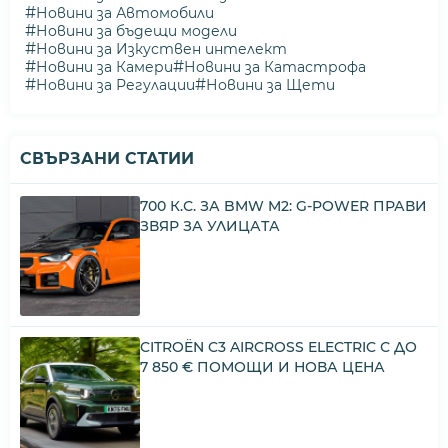
#
Новини за Автомобили
#
Новини за бъдещи модели
#
Новини за Изкуствен интелект
#
#
Новини за Камери
Новини за Катастрофа
#
#
Новини за Регулации
Новини за Щети
СВЪРЗАНИ СТАТИИ
700 К.С. ЗА BMW M2: G-POWER ПРАВИ
ЗВЯР ЗА УЛИЦАТА
CITROËN C3 AIRCROSS ELECTRIC С ДО
7 850 € ПОМОЩИ И НОВА ЦЕНА