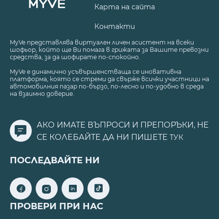
Карта на сайта
Контакти
MyVe представлява виртуален личен асистент на всеки
шофьор, който ще Ви помага в грижата за Вашите превозни
средства, за да шофирате по-спокойно.
MyVe е динамично усъвършенстваща се иновативна
платформа, която се стреми да свърже всички участници на
автомобилния пазар по-бързо, по-лесно и по-удобно в среда
на взаимно доверие.
АКО ИМАТЕ ВЪПРОСИ И ПРЕПОРЪКИ, НЕ
СЕ КОЛЕБАЙТЕ ДА НИ ПИШЕТЕ
ТУК
ПОСЛЕДВАЙТЕ НИ
ПРОВЕРИ ПРИ НАС