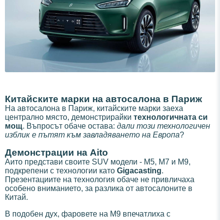
Китайските марки на автосалона в Париж
На автосалона в Париж, китайските марки заеха
централно място, демонстрирайки
технологичната си
мощ
. Въпросът обаче остава:
дали този технологичен
изблик е пътят към завладяването на Европа
?
Демонстрации на Aito
Аито представи своите SUV модели - M5, M7 и M9,
подкрепени с технологии като
Gigacasting
.
Презентациите на технология обаче не привличаха
особено вниманието, за разлика от автосалоните в
Китай.
В подобен дух, фаровете на M9 впечатлиха с