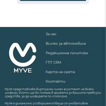
За нас
Всичко за автомобила
Редакционна политика
ГТП CRM
Карта на сайта
Контакти
MyVe представлява виртуален личен асистент на всеки
шофьор, който ще Ви помага в грижата за Вашите превозни
средства, за да шофирате по-спокойно.
MyVe е динамично усъвършенстваща се иновативна