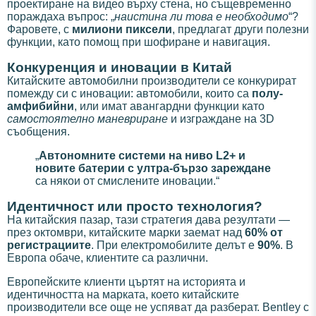
проектиране на видео върху стена, но същевременно
пораждаха въпрос: „
наистина ли това е необходимо
“?
Фаровете, с
милиони пиксели
, предлагат други полезни
функции, като помощ при шофиране и навигация.
Конкуренция и иновации в Китай
Китайските автомобилни производители се конкурират
помежду си с иновации: автомобили, които са
полу-
амфибийни
, или имат авангардни функции като
самостоятелно маневриране
и изграждане на 3D
съобщения.
„
Автономните системи на ниво L2+ и
новите батерии с ултра-бързо зареждане
са някои от смислените иновации.“
Идентичност или просто технология?
На китайския пазар, тази стратегия дава резултати —
през октомври, китайските марки заемат над
60% от
регистрациите
. При електромобилите делът е
90%
. В
Европа обаче, клиентите са различни.
Европейските клиенти църтят на историята и
идентичността на марката, което китайските
производители все още не успяват да разберат. Bentley с