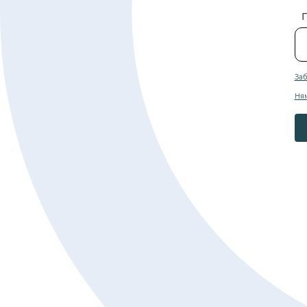
Заб
Ня