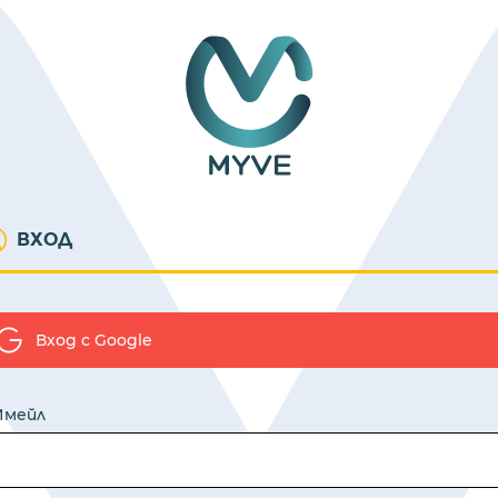
ВХОД
Вход с Google
Имейл