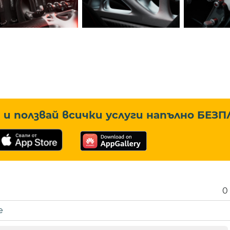
и ползвай всички услуги напълно
БЕЗП
0
е