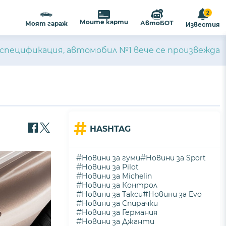
2
Моите карти
АвтоБОТ
Моят гараж
Известия
 спецификация, автомобил №1 вече се произвежда
#
HASHTAG
#
#
Новини за гуми
Новини за Sport
#
Новини за Pilot
#
Новини за Michelin
#
Новини за Контрол
#
#
Новини за Такси
Новини за Evo
#
Новини за Спирачки
#
Новини за Германия
#
Новини за Джанти