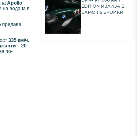
BMW M 1000 RR TT
 на
Apollo
EDITION ИЗЛИЗА В
е на водача в
САМО 115 БРОЙКИ
е предава
рост
335 км/ч
.
джанти
–
20
за по-