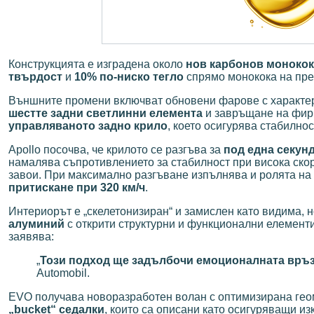
Конструкцията е изградена около
нов карбонов монокок
твърдост
и
10% по-ниско тегло
спрямо монокока на пр
Външните промени включват обновени фарове с характ
шестте задни светлинни елемента
и завръщане на фирм
управляваното задно крило
, което осигурява стабилнос
Apollo посочва, че крилото се разгъва за
под една секун
намалява съпротивлението за стабилност при висока скор
завои. При максимално разгъване изпълнява и ролята на
притискане при 320 км/ч
.
Интериорът е „скелетонизиран“ и замислен като видима, 
алуминий
с открити структурни и функционални елементи
заявява:
„
Този подход ще задълбочи емоционалната връз
Automobil.
EVO получава новоразработен волан с оптимизирана геом
„bucket“ седалки
, които са описани като осигуряващи и