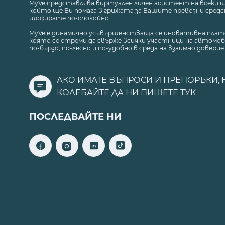
MyVe представлява виртуален личен асистент на всеки 
който ще Ви помага в грижата за Вашите превозни средст
шофирате по-спокойно.
MyVe е динамично усъвършенстваща се иновативна плат
която се стреми да свърже всички участници на автомоб
по-бързо, по-лесно и по-удобно в среда на взаимно доверие
АКО ИМАТЕ ВЪПРОСИ И ПРЕПОРЪКИ, 
КОЛЕБАЙТЕ ДА НИ ПИШЕТЕ
ТУК
ПОСЛЕДВАЙТЕ НИ