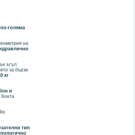
 по-голяма
геометрия на
идравлично
ък ъгъл
ето за бързи
0 кг
бон и
 Конта
llo
езателни тип
опологично