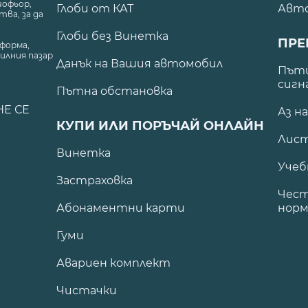
шофьор,
Глоби от КАТ
Авт
ва, за да
Глоби без Винетка
ПРЕ
форма,
илния пазар
Данък на Вашия автомобил
.
Пъти
сигн
Пътна обстановка
НЕ СЕ
Аз н
КУПИ ИЛИ ПОРЪЧАЙ ОНЛАЙН
Лист
Винетка
Учеб
Застраховка
Чест
Абонаментни карти
норм
Гуми
Авариен комплект
Чистачки