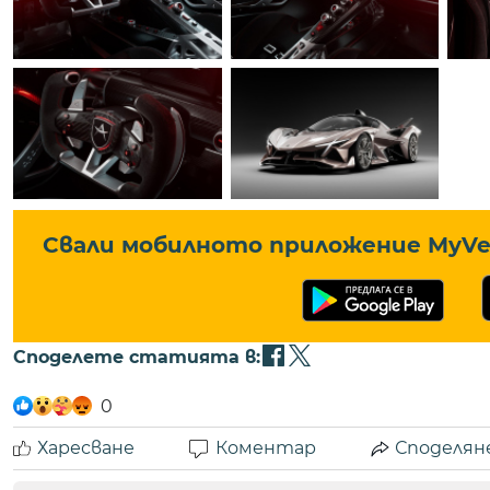
Свали мобилното приложение MyVe 
Споделете статията в:
0
Харесване
Коментар
Споделян