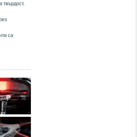
а твърдост.
рез
нти са