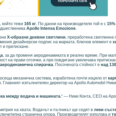
, който тежи
165 кг
. По данни на производителя той е с
15%
едшественика
Apollo Intensa Emozione
.
ерни
X-образни дневни светлини
, преработена светлинна 
ения дизайнерски подпис на марката. Ключов елемент е
х
т и притискане.
да
, за да променя аеродинамиката в реално време. При мал
ост на прави отсечки, а при повдигане увеличава притискан
аеродинамична спирачка
. Посочената стойност е
над 130
носеща механична система, изработена почти изцяло от
кар
. Главният изпълнителен директор на Apollo Automobil Ники
ка между водача и машината.
“ — Ники Конта, CEO на Apo
етрия на хвата. Водачът и пътникът ще седят в
леки съст
зключителна странична опора. Производителят използва и
т