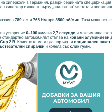
л на хиперколи в Германия, разкри серийната спецификация
ен хиперкар с акцент върху „аналогова“ чистота и поставян
 развива
789 к.с.
и
765 Нм
при
8500 об/мин
. Тази мощност с
чва ускорение
0–100 км/ч за 2,7 секунди
и максимална ско
 а стандартно автомобилът стъпва на
ковани алуминиеви 
t Cup 2 R
. Клиентите могат да поръчат и
опционален пакет
ъстезателни спирачки
и колела със
слик гуми
.