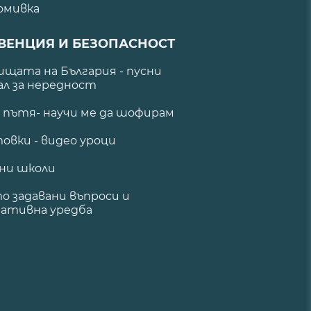
омивка
ВЕНЦИЯ И БЕЗОПАСНОСТ
щата на България - пусни
ал за нередност
а пътя- научи ме да шофирам
овки - видео уроци
ни школи
о задавани въпроси и
ативна уредба