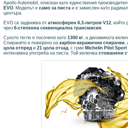
Apollo Automobil, описван като единствения производите
EVO
. Моделът е
само за писта
и е замислен като радикал
центъра.
EVO се задвижва от
атмосферен 6,3-литров V12
, който
чрез
6-степенна секвенциална трансмисия
.
Сухото тегло е посочено като
1300 кг
, а динамиката вклю
Спирането е поверено на
карбон-керамични спирачки
,
цола отпред
и
21 цола отзад
, с гуми
Michelin Pilot Spor
интензивна употреба на писта. Той включва
стоманени с