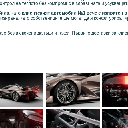
онтрол на теглото без компромис в здравината и усукващат
била
, като
клиентският автомобил №1 вече е изпратен в
изирана, като собствениците ще могат да я конфигурират ч
та е без включени данъци и такси. Първите доставки за клие