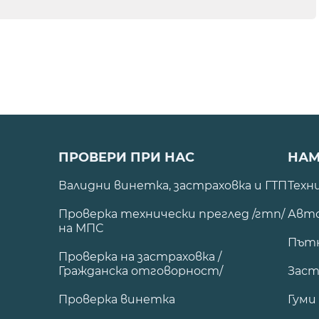
ПРОВЕРИ ПРИ НАС
НАМ
Валидни винетка, застраховка и ГТП
Техн
Проверка технически преглед /гтп/
Авто
на МПС
Път
Проверка на застраховка /
Гражданска отговорност/
Заст
Проверка винетка
Гуми