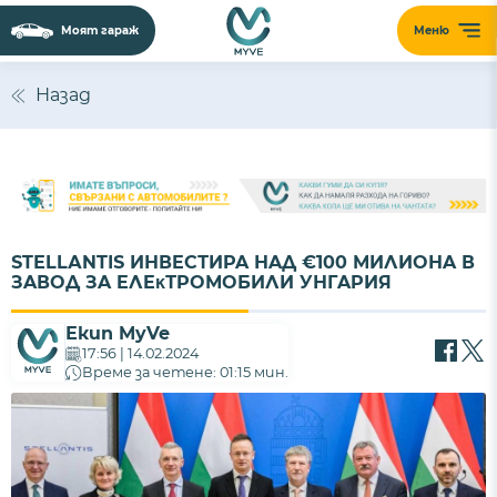
Моят гараж
Меню
Назад
ЅTЕLLАNTІЅ ИНВECТИPA НAД €100 МИЛИOНA В
ЗAВOД ЗA EЛEĸТPOМOБИЛИ УНГAPИЯ
Екип MyVe
17:56 | 14.02.2024
Време за четене: 01:15 мин.