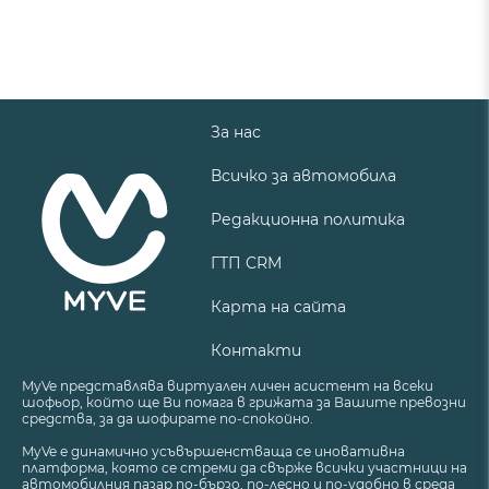
За нас
Всичко за автомобила
Редакционна политика
ГТП CRM
Карта на сайта
Контакти
MyVe представлява виртуален личен асистент на всеки
шофьор, който ще Ви помага в грижата за Вашите превозни
средства, за да шофирате по-спокойно.
MyVe е динамично усъвършенстваща се иновативна
платформа, която се стреми да свърже всички участници на
автомобилния пазар по-бързо, по-лесно и по-удобно в среда