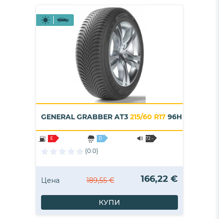
GENERAL GRABBER AT3
215/60 R17
96H
E
D
72 -
B
(0.0)
166,22 €
Цена
189,55 €
КУПИ